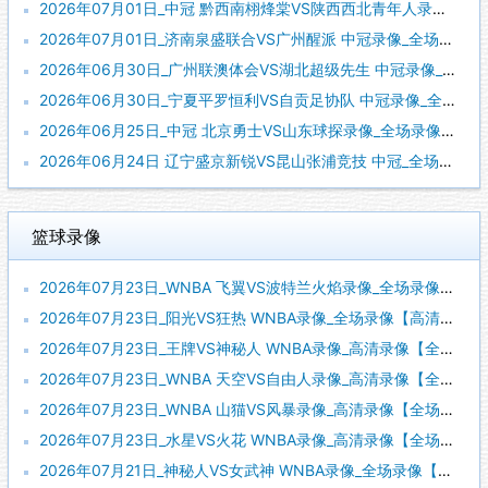
2026年07月01日_中冠 黔西南栩烽棠VS陕西西北青年人录像_全场录像【视频集锦】
2026年07月01日_济南泉盛联合VS广州醒派 中冠录像_全场录像【视频集锦】
2026年06月30日_广州联澳体会VS湖北超级先生 中冠录像_全场录像【全场回放】
2026年06月30日_宁夏平罗恒利VS自贡足协队 中冠录像_全场录像【全场回放】
2026年06月25日_中冠 北京勇士VS山东球探录像_全场录像【全场回放】
2026年06月24日 辽宁盛京新锐VS昆山张浦竞技 中冠_全场录像【视频集锦】
篮球录像
2026年07月23日_WNBA 飞翼VS波特兰火焰录像_全场录像【高清回放】
2026年07月23日_阳光VS狂热 WNBA录像_全场录像【高清回放】
2026年07月23日_王牌VS神秘人 WNBA录像_高清录像【全场回放】
2026年07月23日_WNBA 天空VS自由人录像_高清录像【全场回放】
2026年07月23日_WNBA 山猫VS风暴录像_高清录像【全场回放】
2026年07月23日_水星VS火花 WNBA录像_高清录像【全场回放】
2026年07月21日_神秘人VS女武神 WNBA录像_全场录像【视频集锦】