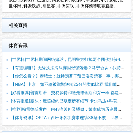
世杯附,科索沃超,明星赛,非洲篮联,非洲杯预等联赛直播。
相关直播
体育资讯
[世界杯]世界杯期间网络赌球，昆明警方打掉两个团伙抓获42人
【有道理嘛?】无缘执法淘汰赛因张铖落选？马宁否认：我特别清楚
【你怎么看？】泰晤士：就特朗普干预巴洛贡禁赛一事，挪威足协准
【NBA】申京：如不输被鹈鹕逆转25分的类似比赛 我们能拿下
[好看推荐]普雷斯蒂：交易多特和送走维金斯和乔一样 都是出于
[体育报道]跟队：魔笛续约已敲定所有细节 卡尔马达+科莫托也
[推荐]帕雷德斯发声：内心痛苦但又骄傲，荣幸成为历史最佳阿根
【体育资讯】OPTA：西班牙各项赛事连续38场不败，世界杯夺