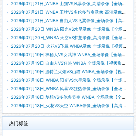
2026年07月21日_WNBA 山猫VS风暴录像_高清录像【全场回放】
2026年07月21日_WNBA 王牌VS多伦多节奏录像_高清录像【全场回放】
2026年07月21日_WNBA 自由人VS飞翼录像_全场录像【高清回放】
2026年07月20日_WNBA 阳光VS水星录像_全场录像【全场回放】
2026年07月20日_WNBA 天空VS梦想录像_高清录像【全场回放】
2026年07月20日_火花VS飞翼 WNBA录像_全场录像【视频集锦】
2026年07月19日 神秘人VS女武神 WNBA_全场录像【全场回放】
2026年07月19日 自由人VS狂热 WNBA_全场录像【视频集锦】
2026年07月19日 波特兰火焰VS山猫 WNBA_全场录像【视频集锦】
2026年07月18日_WNBA 阳光VS水星录像_全场录像【全场回放】
2026年07月18日_WNBA 风暴VS狂热录像_全场录像【全场回放】
2026年07月18日 梦想VS多伦多节奏 WNBA_全场录像【全场回放】
2026年07月18日_火花VS天空 WNBA录像_全场录像【高清回放】
热门标签