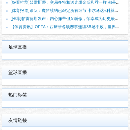
[好看推荐]普雷斯蒂：交易多特和送走维金斯和乔一样 都是出于
[体育报道]跟队：魔笛续约已敲定所有细节 卡尔马达+科莫托也
[推荐]帕雷德斯发声：内心痛苦但又骄傲，荣幸成为历史最佳阿根
【体育资讯】OPTA：西班牙各项赛事连续38场不败，世界杯夺
足球直播
篮球直播
热门标签
友情链接