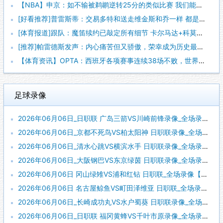
【NBA】申京：如不输被鹈鹕逆转25分的类似比赛 我们能拿下
[好看推荐]普雷斯蒂：交易多特和送走维金斯和乔一样 都是出于
[体育报道]跟队：魔笛续约已敲定所有细节 卡尔马达+科莫托也
[推荐]帕雷德斯发声：内心痛苦但又骄傲，荣幸成为历史最佳阿根
【体育资讯】OPTA：西班牙各项赛事连续38场不败，世界杯夺
足球录像
2026年06月06日_日职联 广岛三箭VS川崎前锋录像_全场录像【全场回放】
2026年06月06日_京都不死鸟VS柏太阳神 日职联录像_全场录像【高清回放】
2026年06月06日_清水心跳VS横滨水手 日职联录像_全场录像【高清回放】
2026年06月06日_大阪钢巴VS东京绿茵 日职联录像_全场录像【高清回放】
2026年06月06日 冈山绿雉VS浦和红钻 日职联_全场录像【全场回放】
2026年06月06日 名古屋鲸鱼VS町田泽维亚 日职联_全场录像【全场回放】
2026年06月06日_长崎成功丸VS水户蜀葵 日职联录像_全场录像【视频集锦】
2026年06月06日_日职联 福冈黄蜂VS千叶市原录像_全场录像【视频集锦】