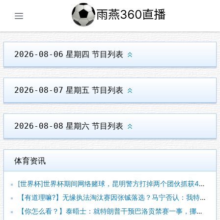
展开菜单
星期四
节目列表
2026-08-06
星期五
节目列表
2026-08-07
星期六
节目列表
2026-08-08
体育资讯
[世界杯]世界杯期间网络赌球，昆明警方打掉两个团伙抓获42人
【有道理嘛?】无缘执法淘汰赛因张铖落选？马宁否认：我特别清楚
【你怎么看？】泰晤士：就特朗普干预巴洛贡禁赛一事，挪威足协准