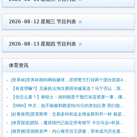
2026-08-12
星期三
节目列表
2026-08-13
星期四
节目列表
体育资讯
[世界杯]世界杯期间网络赌球，昆明警方打掉两个团伙抓获42人
【有道理嘛?】无缘执法淘汰赛因张铖落选？马宁否认：我特别清楚
【你怎么看？】泰晤士：就特朗普干预巴洛贡禁赛一事，挪威足协准
【NBA】申京：如不输被鹈鹕逆转25分的类似比赛 我们能拿下
[好看推荐]普雷斯蒂：交易多特和送走维金斯和乔一样 都是出于
[体育报道]跟队：魔笛续约已敲定所有细节 卡尔马达+科莫托也
[推荐]帕雷德斯发声：内心痛苦但又骄傲，荣幸成为历史最佳阿根