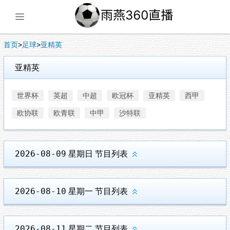
展开菜单
首页
>
足球
>
亚精英
亚精英
世界杯
英超
中超
欧冠杯
亚精英
西甲
欧协联
欧青联
中甲
沙特联
2026-08-09
星期日
节目列表
2026-08-10
星期一
节目列表
2026-08-11
星期二
节目列表