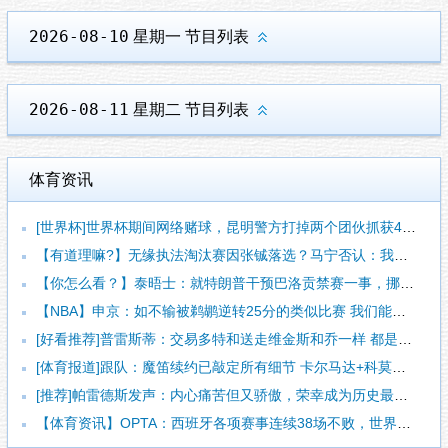
2026-08-10
星期一
节目列表
2026-08-11
星期二
节目列表
体育资讯
[世界杯]世界杯期间网络赌球，昆明警方打掉两个团伙抓获42人
【有道理嘛?】无缘执法淘汰赛因张铖落选？马宁否认：我特别清楚
【你怎么看？】泰晤士：就特朗普干预巴洛贡禁赛一事，挪威足协准
【NBA】申京：如不输被鹈鹕逆转25分的类似比赛 我们能拿下
[好看推荐]普雷斯蒂：交易多特和送走维金斯和乔一样 都是出于
[体育报道]跟队：魔笛续约已敲定所有细节 卡尔马达+科莫托也
[推荐]帕雷德斯发声：内心痛苦但又骄傲，荣幸成为历史最佳阿根
【体育资讯】OPTA：西班牙各项赛事连续38场不败，世界杯夺