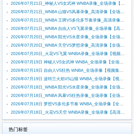
2026年07月21日_神秘人VS女武神 WNBA录像_全场录像【视频集锦】
2026年07月21日_WNBA 山猫VS风暴录像_高清录像【全场回放】
2026年07月21日_WNBA 王牌VS多伦多节奏录像_高清录像【全场回放】
2026年07月21日_WNBA 自由人VS飞翼录像_全场录像【高清回放】
2026年07月20日_WNBA 阳光VS水星录像_全场录像【全场回放】
2026年07月20日_WNBA 天空VS梦想录像_高清录像【全场回放】
2026年07月20日_火花VS飞翼 WNBA录像_全场录像【视频集锦】
2026年07月19日 神秘人VS女武神 WNBA_全场录像【全场回放】
2026年07月19日 自由人VS狂热 WNBA_全场录像【视频集锦】
2026年07月19日 波特兰火焰VS山猫 WNBA_全场录像【视频集锦】
2026年07月18日_WNBA 阳光VS水星录像_全场录像【全场回放】
2026年07月18日_WNBA 风暴VS狂热录像_全场录像【全场回放】
2026年07月18日 梦想VS多伦多节奏 WNBA_全场录像【全场回放】
2026年07月18日_火花VS天空 WNBA录像_全场录像【高清回放】
热门标签