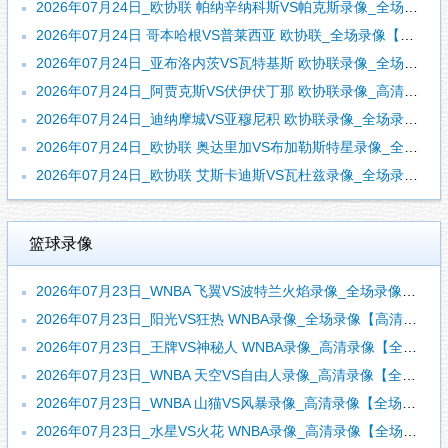
2026年07月24日_欧协联 帕纳辛纳科斯VS帕克斯录像_全场录像【高清回放】
2026年07月24日 哥本哈根VS普莱西亚 欧协联_全场录像【视频集锦】
2026年07月24日_亚布洛内茨VS瓦特基斯 欧协联录像_全场录像【视频集锦】
2026年07月24日_阿贾克斯VS伏伊伏丁那 欧协联录像_高清录像【全场回放】
2026年07月24日_迪纳摩城VS亚穆尼积 欧协联录像_全场录像【高清回放】
2026年07月24日_欧协联 奥达里加VS布加勒斯特星录像_全场录像【高清回放】
2026年07月24日_欧协联 艾斯卡迪斯VS瓦杜兹录像_全场录像【视频集锦】
篮球录像
2026年07月23日_WNBA 飞翼VS波特兰火焰录像_全场录像【高清回放】
2026年07月23日_阳光VS狂热 WNBA录像_全场录像【高清回放】
2026年07月23日_王牌VS神秘人 WNBA录像_高清录像【全场回放】
2026年07月23日_WNBA 天空VS自由人录像_高清录像【全场回放】
2026年07月23日_WNBA 山猫VS风暴录像_高清录像【全场回放】
2026年07月23日_水星VS火花 WNBA录像_高清录像【全场回放】