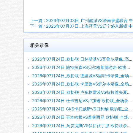
上一篇 : 2026年07月03日_广州醒派VS济南泉盛联合 
下一篇 : 2026年07月07日_上海泽天VS辽宁盛京新锐 
相关录像
2026年07月24日_欧协联 日林斯基VS瓦鲁尔录像_高清录像【全场回放】
2026年07月24日 施特拉森VS贝尔格莱德游击 欧协联_全场录像【全场回放】
2026年07月24日_欧协联 德里城VS里耶卡录像_全场录像【高清回放】
2026年07月24日_欧协联 卡里鲁VS舒尔本录像_全场录像【高清回放】
2026年07月24日_欧协联 卢多格雷茨VS特拉维夫夏普尔录像_高清录像【全场回放】
2026年07月24日 杜卡吉尼VS卢加诺 欧协联_全场录像【全场回放】
2026年07月24日 GKS卡托威斯VS日利纳 欧协联_全场录像【视频集锦】
2026年07月24日 哥本哈根VS普莱西亚 欧协联_全场录像【视频集锦】
2026年07月24日_阿贾克斯VS伏伊伏丁那 欧协联录像_高清录像【全场回放】