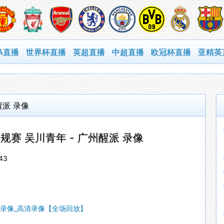
A直播
世界杯直播
英超直播
中超直播
欧冠杯直播
亚精英
醒派 录像
冠常规赛 吴川青年 - 广州醒派 录像
43
中冠录像_高清录像【全场回放】