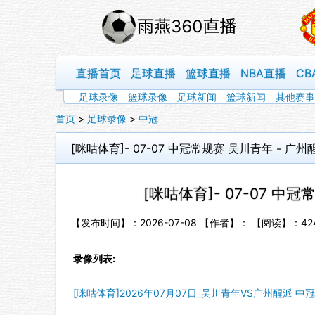
直播首页
足球直播
篮球直播
NBA直播
CB
足球录像
篮球录像
足球新闻
篮球新闻
其他赛事
首页
>
足球录像
>
中冠
[咪咕体育]- 07-07 中冠常规赛 吴川青年 - 广州
[咪咕体育]- 07-07 中
【发布时间】：2026-07-08 【作者】： 【阅读】：
42
录像列表:
[咪咕体育]2026年07月07日_吴川青年VS广州醒派 