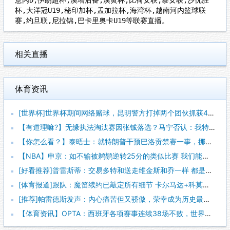
杯,大洋冠U19,秘印加杯,孟加拉杯,海湾杯,越南河内篮球联
赛,约旦联,尼拉锦,巴卡里奥卡U19等联赛直播。
相关直播
体育资讯
[世界杯]世界杯期间网络赌球，昆明警方打掉两个团伙抓获42人
【有道理嘛?】无缘执法淘汰赛因张铖落选？马宁否认：我特别清楚
【你怎么看？】泰晤士：就特朗普干预巴洛贡禁赛一事，挪威足协准
【NBA】申京：如不输被鹈鹕逆转25分的类似比赛 我们能拿下
[好看推荐]普雷斯蒂：交易多特和送走维金斯和乔一样 都是出于
[体育报道]跟队：魔笛续约已敲定所有细节 卡尔马达+科莫托也
[推荐]帕雷德斯发声：内心痛苦但又骄傲，荣幸成为历史最佳阿根
【体育资讯】OPTA：西班牙各项赛事连续38场不败，世界杯夺