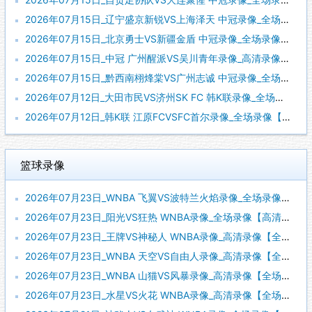
2026年07月15日_辽宁盛京新锐VS上海泽天 中冠录像_全场录像【全场回放】
2026年07月15日_北京勇士VS新疆金盾 中冠录像_全场录像【高清回放】
2026年07月15日_中冠 广州醒派VS吴川青年录像_高清录像【全场回放】
2026年07月15日_黔西南栩烽棠VS广州志诚 中冠录像_全场录像【全场回放】
2026年07月12日_大田市民VS济州SK FC 韩K联录像_全场录像【视频集锦】
2026年07月12日_韩K联 江原FCVSFC首尔录像_全场录像【视频集锦】
篮球录像
2026年07月23日_WNBA 飞翼VS波特兰火焰录像_全场录像【高清回放】
2026年07月23日_阳光VS狂热 WNBA录像_全场录像【高清回放】
2026年07月23日_王牌VS神秘人 WNBA录像_高清录像【全场回放】
2026年07月23日_WNBA 天空VS自由人录像_高清录像【全场回放】
2026年07月23日_WNBA 山猫VS风暴录像_高清录像【全场回放】
2026年07月23日_水星VS火花 WNBA录像_高清录像【全场回放】