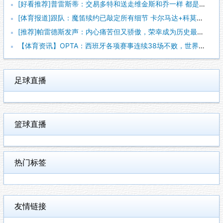
[好看推荐]普雷斯蒂：交易多特和送走维金斯和乔一样 都是出于
[体育报道]跟队：魔笛续约已敲定所有细节 卡尔马达+科莫托也
[推荐]帕雷德斯发声：内心痛苦但又骄傲，荣幸成为历史最佳阿根
【体育资讯】OPTA：西班牙各项赛事连续38场不败，世界杯夺
足球直播
篮球直播
热门标签
友情链接