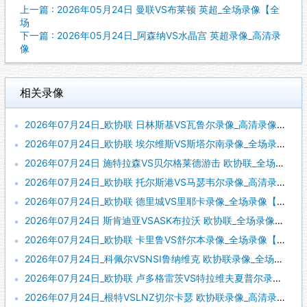
上一篇 : 2026年05月24日 曼联VS布莱顿 英超_全场录像【全
场
下一篇 : 2026年05月24日_阿森纳VS水晶宫 英超录像_高清录
像
相关录像
2026年07月24日_欧协联 日林斯基VS瓦鲁尔录像_高清录像【全场回放】
2026年07月24日_欧协联 埃尔维斯VS斯塔尔南录像_全场录像【全场回放】
2026年07月24日 施特拉森VS贝尔格莱德游击 欧协联_全场录像【全场回放】
2026年07月24日_欧协联 托尔斯港VS马瑟韦尔录像_高清录像【全场回放】
2026年07月24日_欧协联 德里城VS里耶卡录像_全场录像【高清回放】
2026年07月24日 斯肯迪亚VSASK布拉沃 欧协联_全场录像【全场回放】
2026年07月24日_欧协联 卡里鲁VS舒尔本录像_全场录像【高清回放】
2026年07月24日_科佩尔VSNSI鲁纳维克 欧协联录像_全场录像【视频集锦】
2026年07月24日_欧协联 卢多格雷茨VS特拉维夫夏普尔录像_高清录像【全场回放】
2026年07月24日_根特VSLNZ切尔卡瑟 欧协联录像_高清录像【全场回放】