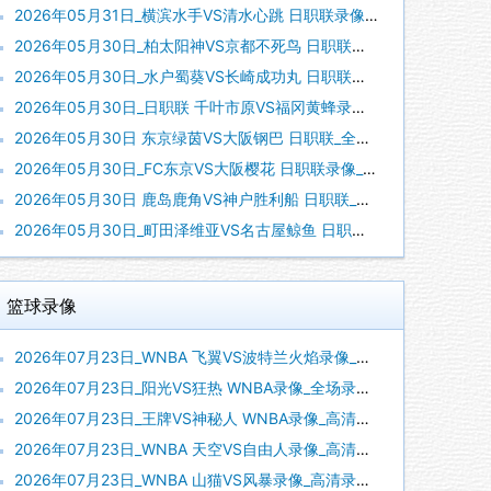
2026年05月31日_横滨水手VS清水心跳 日职联录像_高清录像【全场回放】
2026年05月30日_柏太阳神VS京都不死鸟 日职联录像_全场录像【高清回放】
2026年05月30日_水户蜀葵VS长崎成功丸 日职联录像_全场录像【全场回放】
2026年05月30日_日职联 千叶市原VS福冈黄蜂录像_全场录像【高清回放】
2026年05月30日 东京绿茵VS大阪钢巴 日职联_全场录像【视频集锦】
2026年05月30日_FC东京VS大阪樱花 日职联录像_全场录像【全场回放】
2026年05月30日 鹿岛鹿角VS神户胜利船 日职联_全场录像【视频集锦】
2026年05月30日_町田泽维亚VS名古屋鲸鱼 日职联录像_全场录像【全场回放】
篮球录像
2026年07月23日_WNBA 飞翼VS波特兰火焰录像_全场录像【高清回放】
2026年07月23日_阳光VS狂热 WNBA录像_全场录像【高清回放】
2026年07月23日_王牌VS神秘人 WNBA录像_高清录像【全场回放】
2026年07月23日_WNBA 天空VS自由人录像_高清录像【全场回放】
2026年07月23日_WNBA 山猫VS风暴录像_高清录像【全场回放】