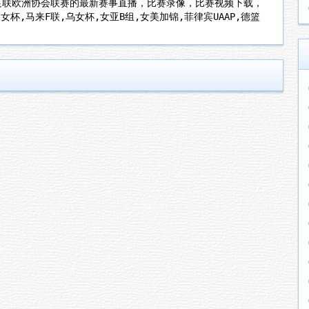
足联欧洲协会联赛的最新赛事直播，比赛录像，比赛视频下载，
杯,马来F联,乌女杯,女亚B组,女美加锦,菲律宾UAAP,德篮