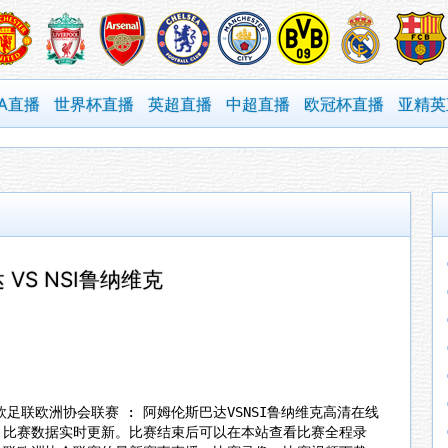
BA直播
世界杯直播
英超直播
中超直播
欧冠杯直播
亚精英
VS NSI鲁纳维克
分，欧足联欧洲协会联赛 : 阿姆伦斯巴达VSNSI鲁纳维克高清在线
，比赛数据实时更新。比赛结束后可以在本站查看比赛全程录