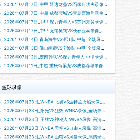
2026年07月17日_中甲 延边龙鼎VS石家庄功夫录像_全场录像【全场回放】
2026年07月17日_中超 成都蓉城VS青岛西海岸录像_全场录像【全场回放】
2026年07月17日_中甲 深圳青年人VS苏州东吴录像_高清录像【全场回放】
2026年07月17日_中甲 无锡吴钩VS长春亚泰录像_全场录像【高清回放】
2026年07月14日 青岛海牛VS浙江队 中超_全场录像【视频集锦】
2026年07月13日 佛山南狮VS宁波队 中甲_全场录像【视频集锦】
2026年07月12日_定南赣联VS深圳青年人 中甲录像_全场录像【全场回放】
2026年07月11日_中超 重庆铜梁龙VS成都蓉城录像_全场录像【视频集锦】
篮球录像
2026年07月23日_WNBA 飞翼VS波特兰火焰录像_全场录像【高清回放】
2026年07月23日_阳光VS狂热 WNBA录像_全场录像【高清回放】
2026年07月23日_王牌VS神秘人 WNBA录像_高清录像【全场回放】
2026年07月23日_WNBA 天空VS自由人录像_高清录像【全场回放】
2026年07月23日_WNBA 山猫VS风暴录像_高清录像【全场回放】