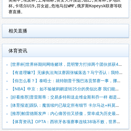
杯,卡塔尔U19,芬女超,危地马拉WMF,俄罗斯Kopeysk联赛等联
赛直播。
相关直播
体育资讯
[世界杯]世界杯期间网络赌球，昆明警方打掉两个团伙抓获42人
【有道理嘛?】无缘执法淘汰赛因张铖落选？马宁否认：我特别清楚
【你怎么看？】泰晤士：就特朗普干预巴洛贡禁赛一事，挪威足协准
【NBA】申京：如不输被鹈鹕逆转25分的类似比赛 我们能拿下
[好看推荐]普雷斯蒂：交易多特和送走维金斯和乔一样 都是出于
[体育报道]跟队：魔笛续约已敲定所有细节 卡尔马达+科莫托也
[推荐]帕雷德斯发声：内心痛苦但又骄傲，荣幸成为历史最佳阿根
【体育资讯】OPTA：西班牙各项赛事连续38场不败，世界杯夺