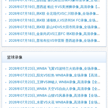
2026年07月19日_墨西超 帕丘卡VS美洲狮录像_高清录像【全场回放】
2026年07月18日_韩K联 全北现代VS仁川联录像_全场录像【全场回放】
2026年07月18日_韩K联 浦项铁人VS济州SK FC录像_全场录像【高清回放】
2026年07月18日_韩K联 蔚山HDVS大田市民录像_全场录像【视频集锦】
2026年07月18日_金泉尚武VS江原FC 韩K联录像_高清录像【全场回放】
2026年07月18日_普埃布拉VS华雷斯 墨西超录像_全场录像【视频集锦】
篮球录像
2026年07月23日_WNBA 飞翼VS波特兰火焰录像_全场录像【高清回放】
2026年07月23日_阳光VS狂热 WNBA录像_全场录像【高清回放】
2026年07月23日_王牌VS神秘人 WNBA录像_高清录像【全场回放】
2026年07月23日_WNBA 天空VS自由人录像_高清录像【全场回放】
2026年07月23日_WNBA 山猫VS风暴录像_高清录像【全场回放】
2026年07月23日_水星VS火花 WNBA录像_高清录像【全场回放】