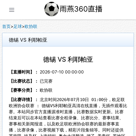
展开菜单
首页
>
足球
>
欧协联
德锡 VS 利耶帕亚
德锡 VS 利耶帕亚
【直播时间】：
2026-07-10 00:00:00
【比赛状态】：
已完赛
【赛事分类】：
欧协联
【比赛详情】：
北京时间2026年07月10日 01:00分，欧足联
欧洲协会联赛 : 德锡VS利耶帕亚高清在线直播，无插件观看比
赛。本站同步官方直播源准时直播，比赛数据实时更新。比赛
结束后可以在本站查看比赛全程录像、比赛比分、赛事结果、
赛事相关新闻报道，以及欧足联欧洲协会联赛的最新赛事直
播，比赛录像，比赛视频下载，精彩片段集锦等。同时还提供
英南甲,埃及杯,上海锦标,奥女大洋预选,德乙,美青杯,罗地区