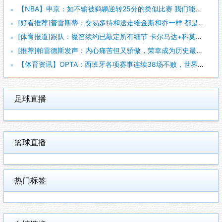
【NBA】申京：如不输被鹈鹕逆转25分的类似比赛 我们能拿下
[好看推荐]普雷斯蒂：交易多特和送走维金斯和乔一样 都是出于
[体育报道]跟队：魔笛续约已敲定所有细节 卡尔马达+科莫托也
[推荐]帕雷德斯发声：内心痛苦但又骄傲，荣幸成为历史最佳阿根
【体育资讯】OPTA：西班牙各项赛事连续38场不败，世界杯夺
足球直播
篮球直播
热门标签