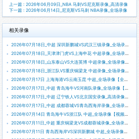
上一篇 : 2026年06月09日_NBA 马刺VS尼克斯录像_高清录像
下一篇 : 2026年06月14日_尼克斯VS马刺 NBA录像_全场录像
相关录像
2026年07月18日_中超 深圳新鹏城VS武汉三镇录像_全场录像【全场回放】
2026年07月18日_天津津门虎VS上海申花 中超录像_全场录像【视频集锦】
2026年07月18日_山东泰山VS大连英博 中超录像_全场录像【全场回放】
2026年07月18日_浙江队VS重庆铜梁龙 中超录像_全场录像【视频集锦】
2026年07月17日 上海海港VS云南玉昆 中超_全场录像【全场回放】
2026年07月17日_中超 青岛海牛VS河南队录像_全场录像【高清回放】
2026年07月17日_中超 辽宁铁人VS北京国安录像_高清录像【全场回放】
2026年07月17日_中超 成都蓉城VS青岛西海岸录像_全场录像【全场回放】
2026年07月14日 青岛海牛VS浙江队 中超_全场录像【视频集锦】
2026年07月11日_中超 重庆铜梁龙VS成都蓉城录像_全场录像【视频集锦】
2026年07月11日 青岛西海岸VS深圳新鹏城 中超_全场录像【全场回放】