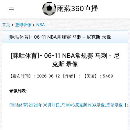
展开菜单
首页
>
篮球录像
>
NBA
[咪咕体育]- 06-11 NBA常规赛 马刺 - 尼克斯 录像
[咪咕体育]- 06-11 NBA常规赛 马刺 - 尼
克斯 录像
【发布时间】：2026-06-12 【作者】： 【阅读】：
5469
录像列表:
[咪咕体育]2026年06月11日_马刺VS尼克斯 NBA录像_高清录像