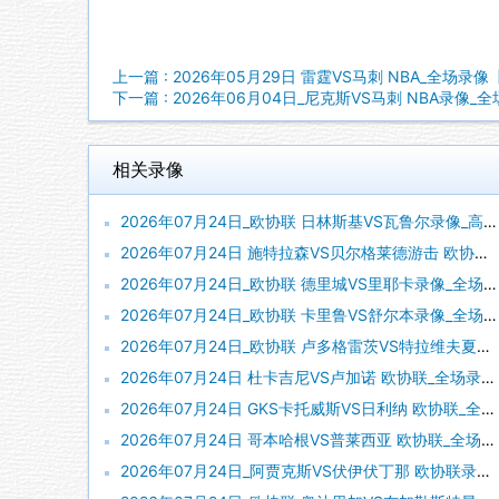
上一篇 : 2026年05月29日 雷霆VS马刺 NBA_全场录
下一篇 : 2026年06月04日_尼克斯VS马刺 NBA录像_
相关录像
2026年07月24日_欧协联 日林斯基VS瓦鲁尔录像_高清录像【全场回放】
2026年07月24日 施特拉森VS贝尔格莱德游击 欧协联_全场录像【全场回放】
2026年07月24日_欧协联 德里城VS里耶卡录像_全场录像【高清回放】
2026年07月24日_欧协联 卡里鲁VS舒尔本录像_全场录像【高清回放】
2026年07月24日_欧协联 卢多格雷茨VS特拉维夫夏普尔录像_高清录像【全场回放】
2026年07月24日 杜卡吉尼VS卢加诺 欧协联_全场录像【全场回放】
2026年07月24日 GKS卡托威斯VS日利纳 欧协联_全场录像【视频集锦】
2026年07月24日 哥本哈根VS普莱西亚 欧协联_全场录像【视频集锦】
2026年07月24日_阿贾克斯VS伏伊伏丁那 欧协联录像_高清录像【全场回放】