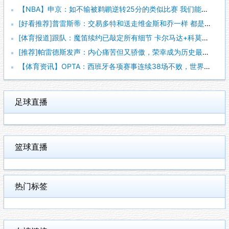
【NBA】申京：如不输被鹈鹕逆转25分的类似比赛 我们能拿下
[好看推荐]普雷斯蒂：交易多特和送走维金斯和乔一样 都是出于
[体育报道]跟队：魔笛续约已敲定所有细节 卡尔马达+科莫托也
[推荐]帕雷德斯发声：内心痛苦但又骄傲，荣幸成为历史最佳阿根
【体育资讯】OPTA：西班牙各项赛事连续38场不败，世界杯夺
足球直播
篮球直播
热门标签