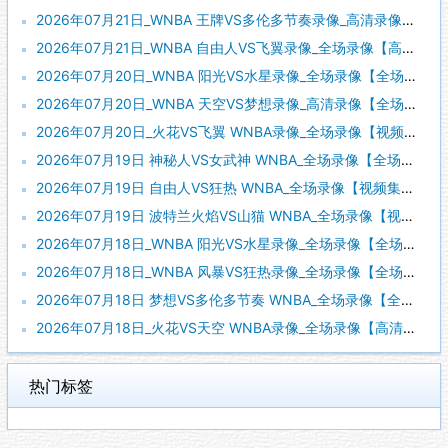
2026年07月21日_WNBA 王牌VS多伦多节奏录像_高清录像【全场回放】
2026年07月21日_WNBA 自由人VS飞翼录像_全场录像【高清回放】
2026年07月20日_WNBA 阳光VS水星录像_全场录像【全场回放】
2026年07月20日_WNBA 天空VS梦想录像_高清录像【全场回放】
2026年07月20日_火花VS飞翼 WNBA录像_全场录像【视频集锦】
2026年07月19日 神秘人VS女武神 WNBA_全场录像【全场回放】
2026年07月19日 自由人VS狂热 WNBA_全场录像【视频集锦】
2026年07月19日 波特兰火焰VS山猫 WNBA_全场录像【视频集锦】
2026年07月18日_WNBA 阳光VS水星录像_全场录像【全场回放】
2026年07月18日_WNBA 风暴VS狂热录像_全场录像【全场回放】
2026年07月18日 梦想VS多伦多节奏 WNBA_全场录像【全场回放】
2026年07月18日_火花VS天空 WNBA录像_全场录像【高清回放】
热门标签