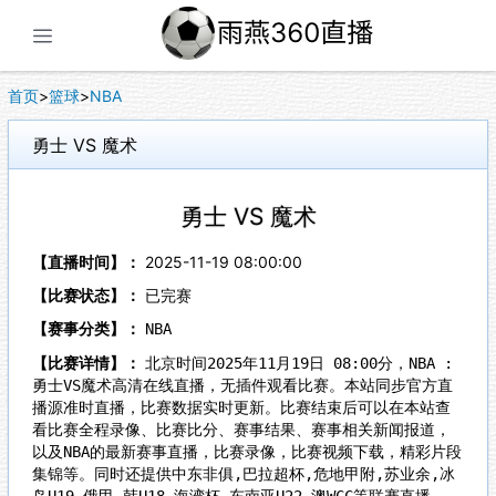
展开菜单
首页
>
篮球
>
NBA
勇士 VS 魔术
勇士 VS 魔术
【直播时间】：
2025-11-19 08:00:00
【比赛状态】：
已完赛
【赛事分类】：
NBA
【比赛详情】：
北京时间2025年11月19日 08:00分，NBA :
勇士VS魔术高清在线直播，无插件观看比赛。本站同步官方直
播源准时直播，比赛数据实时更新。比赛结束后可以在本站查
看比赛全程录像、比赛比分、赛事结果、赛事相关新闻报道，
以及NBA的最新赛事直播，比赛录像，比赛视频下载，精彩片段
集锦等。同时还提供中东非俱,巴拉超杯,危地甲附,苏业余,冰
岛U19,俄甲,韩U18,海湾杯,东南亚U22,澳WCC等联赛直播。