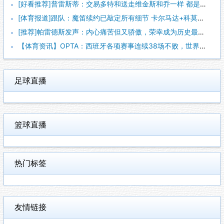
[好看推荐]普雷斯蒂：交易多特和送走维金斯和乔一样 都是出于
[体育报道]跟队：魔笛续约已敲定所有细节 卡尔马达+科莫托也
[推荐]帕雷德斯发声：内心痛苦但又骄傲，荣幸成为历史最佳阿根
【体育资讯】OPTA：西班牙各项赛事连续38场不败，世界杯夺
足球直播
篮球直播
热门标签
友情链接