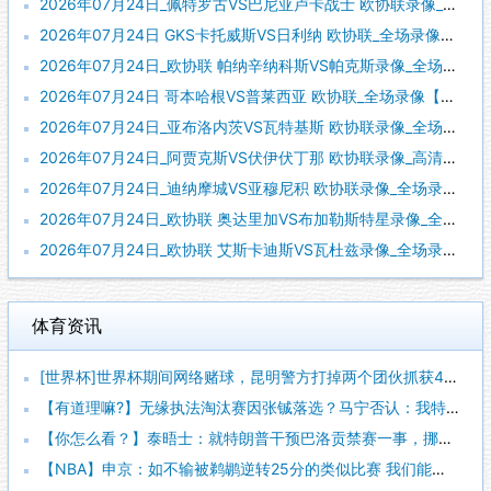
2026年07月24日_佩特罗古VS巴尼亚卢卡战士 欧协联录像_全场录像【全场回放】
2026年07月24日 GKS卡托威斯VS日利纳 欧协联_全场录像【视频集锦】
2026年07月24日_欧协联 帕纳辛纳科斯VS帕克斯录像_全场录像【高清回放】
2026年07月24日 哥本哈根VS普莱西亚 欧协联_全场录像【视频集锦】
2026年07月24日_亚布洛内茨VS瓦特基斯 欧协联录像_全场录像【视频集锦】
2026年07月24日_阿贾克斯VS伏伊伏丁那 欧协联录像_高清录像【全场回放】
2026年07月24日_迪纳摩城VS亚穆尼积 欧协联录像_全场录像【高清回放】
2026年07月24日_欧协联 奥达里加VS布加勒斯特星录像_全场录像【高清回放】
2026年07月24日_欧协联 艾斯卡迪斯VS瓦杜兹录像_全场录像【视频集锦】
体育资讯
[世界杯]世界杯期间网络赌球，昆明警方打掉两个团伙抓获42人
【有道理嘛?】无缘执法淘汰赛因张铖落选？马宁否认：我特别清楚
【你怎么看？】泰晤士：就特朗普干预巴洛贡禁赛一事，挪威足协准
【NBA】申京：如不输被鹈鹕逆转25分的类似比赛 我们能拿下