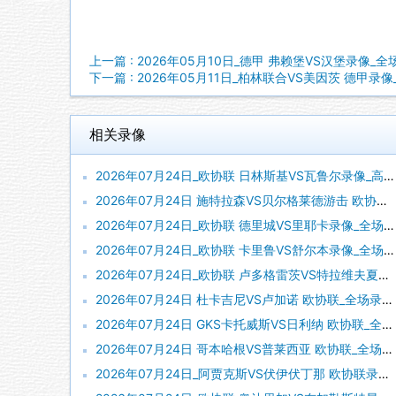
上一篇 : 2026年05月10日_德甲 弗赖堡VS汉堡录像_
下一篇 : 2026年05月11日_柏林联合VS美因茨 德甲录
相关录像
2026年07月24日_欧协联 日林斯基VS瓦鲁尔录像_高清录像【全场回放】
2026年07月24日 施特拉森VS贝尔格莱德游击 欧协联_全场录像【全场回放】
2026年07月24日_欧协联 德里城VS里耶卡录像_全场录像【高清回放】
2026年07月24日_欧协联 卡里鲁VS舒尔本录像_全场录像【高清回放】
2026年07月24日_欧协联 卢多格雷茨VS特拉维夫夏普尔录像_高清录像【全场回放】
2026年07月24日 杜卡吉尼VS卢加诺 欧协联_全场录像【全场回放】
2026年07月24日 GKS卡托威斯VS日利纳 欧协联_全场录像【视频集锦】
2026年07月24日 哥本哈根VS普莱西亚 欧协联_全场录像【视频集锦】
2026年07月24日_阿贾克斯VS伏伊伏丁那 欧协联录像_高清录像【全场回放】