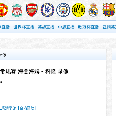
A直播
世界杯直播
英超直播
中超直播
欧冠杯直播
亚精英
 录像
德甲常规赛 海登海姆 - 科隆 录像
66
录像_高清录像【全场回放】