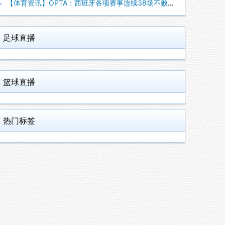
【体育资讯】OPTA：西班牙各项赛事连续38场不败，世界杯夺
足球直播
篮球直播
热门标签