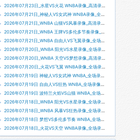
2026年07月23日_水星VS火花 WNBA录像_高清录像【全场回放】
2026年07月21日_神秘人VS女武神 WNBA录像_全场录像【视频集锦】
2026年07月21日_WNBA 山猫VS风暴录像_高清录像【全场回放】
2026年07月21日_WNBA 王牌VS多伦多节奏录像_高清录像【全场回放】
2026年07月21日_WNBA 自由人VS飞翼录像_全场录像【高清回放】
2026年07月20日_WNBA 阳光VS水星录像_全场录像【全场回放】
2026年07月20日_WNBA 天空VS梦想录像_高清录像【全场回放】
2026年07月20日_火花VS飞翼 WNBA录像_全场录像【视频集锦】
2026年07月19日 神秘人VS女武神 WNBA_全场录像【全场回放】
2026年07月19日 自由人VS狂热 WNBA_全场录像【视频集锦】
2026年07月19日 波特兰火焰VS山猫 WNBA_全场录像【视频集锦】
2026年07月18日_WNBA 阳光VS水星录像_全场录像【全场回放】
2026年07月18日_WNBA 风暴VS狂热录像_全场录像【全场回放】
2026年07月18日 梦想VS多伦多节奏 WNBA_全场录像【全场回放】
2026年07月18日_火花VS天空 WNBA录像_全场录像【高清回放】