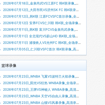
2026年07月18日_金泉尚武VS江原FC 韩K联录像_高清录像【全场回放】
2026年07月12日_大田市民VS济州SK FC 韩K联录像_全场录像【视频集锦】
2026年07月12日_韩K联 江原FCVSFC首尔录像_全场录像【视频集锦】
2026年07月12日 安养FCVS仁川联 韩K联_全场录像【视频集锦】
2026年07月11日_韩K联 富川FCVS金泉尚武录像_全场录像【视频集锦】
2026年07月11日 全北现代VS蔚山HD 韩K联_全场录像【全场回放】
2026年07月11日 浦项铁人VS光州FC 韩K联_全场录像【视频集锦】
2026年07月05日_仁川联VSFC首尔 韩K联录像_高清录像【全场回放】
篮球录像
2026年07月23日_WNBA 飞翼VS波特兰火焰录像_全场录像【高清回放】
2026年07月23日_阳光VS狂热 WNBA录像_全场录像【高清回放】
2026年07月23日_王牌VS神秘人 WNBA录像_高清录像【全场回放】
2026年07月23日_WNBA 天空VS自由人录像_高清录像【全场回放】
2026年07月23日_WNBA 山猫VS风暴录像_高清录像【全场回放】