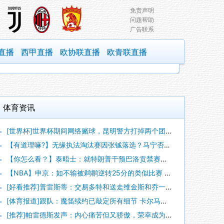
免责声明
问题帮助
广告联系
直播
西甲直播
欧协联直播
欧青联直播
体育资讯
[世界杯]世界杯期间网络赌球，昆明警方打掉两个团伙抓获42人
【有道理嘛?】无缘执法淘汰赛因张铖落选？马宁否认：我特别清楚
【你怎么看？】泰晤士：就特朗普干预巴洛贡禁赛一事，挪威足协准
【NBA】申京：如不输被鹈鹕逆转25分的类似比赛 我们能拿下
[好看推荐]普雷斯蒂：交易多特和送走维金斯和乔一样 都是出于
[体育报道]跟队：魔笛续约已敲定所有细节 卡尔马达+科莫托也
[推荐]帕雷德斯发声：内心痛苦但又骄傲，荣幸成为历史最佳阿根