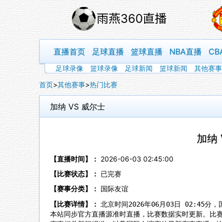
直播首页
足球直播
篮球直播
NBA直播
CB
足球录像
篮球录像
足球新闻
篮球新闻
其他赛事
首页
>
其他赛事
>
热门比赛
加纳 VS 威尔士
加纳 
【直播时间】：
2026-06-03 02:45:00
【比赛状态】：
已完赛
【赛事分类】：
国际友谊
【比赛详情】：
北京时间2026年06月03日 02:4
本站同步官方直播源准时直播，比赛数据实时更新。比