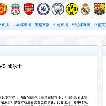
A直播
世界杯直播
英超直播
中超直播
欧冠杯直播
亚精英
VS 威尔士
5分，国际友谊赛 : 加纳VS威尔士高清在线直播，无插件观看比赛。
赛结束后可以在本站查看比赛全程录像、比赛比分、赛事结果、