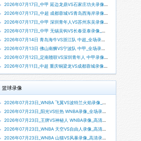
2026年07月17日_中甲 延边龙鼎VS石家庄功夫录像_全场录像【全场回放】
2026年07月17日_中超 成都蓉城VS青岛西海岸录像_全场录像【全场回放】
2026年07月17日_中甲 深圳青年人VS苏州东吴录像_高清录像【全场回放】
2026年07月17日_中甲 无锡吴钩VS长春亚泰录像_全场录像【高清回放】
2026年07月14日 青岛海牛VS浙江队 中超_全场录像【视频集锦】
2026年07月13日 佛山南狮VS宁波队 中甲_全场录像【视频集锦】
2026年07月12日_定南赣联VS深圳青年人 中甲录像_全场录像【全场回放】
2026年07月11日_中超 重庆铜梁龙VS成都蓉城录像_全场录像【视频集锦】
篮球录像
2026年07月23日_WNBA 飞翼VS波特兰火焰录像_全场录像【高清回放】
2026年07月23日_阳光VS狂热 WNBA录像_全场录像【高清回放】
2026年07月23日_王牌VS神秘人 WNBA录像_高清录像【全场回放】
2026年07月23日_WNBA 天空VS自由人录像_高清录像【全场回放】
2026年07月23日_WNBA 山猫VS风暴录像_高清录像【全场回放】