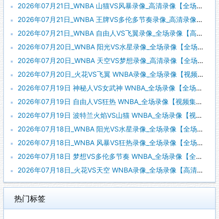
2026年07月21日_WNBA 山猫VS风暴录像_高清录像【全场回放】
2026年07月21日_WNBA 王牌VS多伦多节奏录像_高清录像【全场回放】
2026年07月21日_WNBA 自由人VS飞翼录像_全场录像【高清回放】
2026年07月20日_WNBA 阳光VS水星录像_全场录像【全场回放】
2026年07月20日_WNBA 天空VS梦想录像_高清录像【全场回放】
2026年07月20日_火花VS飞翼 WNBA录像_全场录像【视频集锦】
2026年07月19日 神秘人VS女武神 WNBA_全场录像【全场回放】
2026年07月19日 自由人VS狂热 WNBA_全场录像【视频集锦】
2026年07月19日 波特兰火焰VS山猫 WNBA_全场录像【视频集锦】
2026年07月18日_WNBA 阳光VS水星录像_全场录像【全场回放】
2026年07月18日_WNBA 风暴VS狂热录像_全场录像【全场回放】
2026年07月18日 梦想VS多伦多节奏 WNBA_全场录像【全场回放】
2026年07月18日_火花VS天空 WNBA录像_全场录像【高清回放】
热门标签