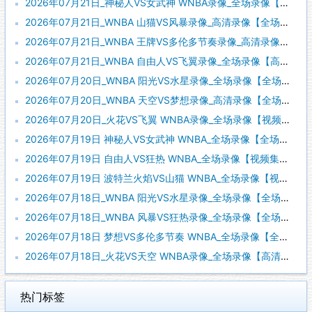
2026年07月21日_神秘人VS女武神 WNBA录像_全场录像【视频集锦】
2026年07月21日_WNBA 山猫VS风暴录像_高清录像【全场回放】
2026年07月21日_WNBA 王牌VS多伦多节奏录像_高清录像【全场回放】
2026年07月21日_WNBA 自由人VS飞翼录像_全场录像【高清回放】
2026年07月20日_WNBA 阳光VS水星录像_全场录像【全场回放】
2026年07月20日_WNBA 天空VS梦想录像_高清录像【全场回放】
2026年07月20日_火花VS飞翼 WNBA录像_全场录像【视频集锦】
2026年07月19日 神秘人VS女武神 WNBA_全场录像【全场回放】
2026年07月19日 自由人VS狂热 WNBA_全场录像【视频集锦】
2026年07月19日 波特兰火焰VS山猫 WNBA_全场录像【视频集锦】
2026年07月18日_WNBA 阳光VS水星录像_全场录像【全场回放】
2026年07月18日_WNBA 风暴VS狂热录像_全场录像【全场回放】
2026年07月18日 梦想VS多伦多节奏 WNBA_全场录像【全场回放】
2026年07月18日_火花VS天空 WNBA录像_全场录像【高清回放】
热门标签