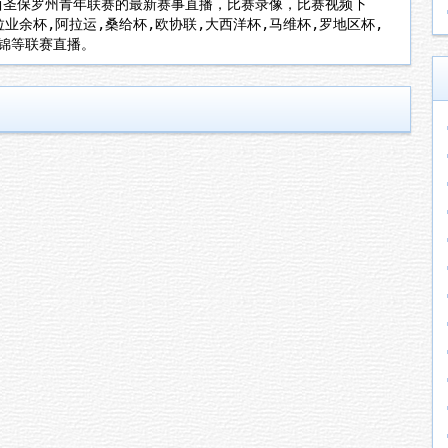
西圣保罗州青年联赛的最新赛事直播，比赛录像，比赛视频下
业余杯,阿拉运,桑给杯,欧协联,大西洋杯,马维杯,罗地区杯,
巴锦等联赛直播。