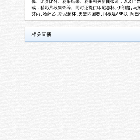
像、比赛比分、赛事结果、赛事相关新闻报道，以及巴
载，精彩片段集锦等。同时还提供印尼总杯,伊朗超,乌拉
芬丙,哈萨乙,斯尼超杯,男篮四国赛,阿根廷ABB联,阿
相关直播