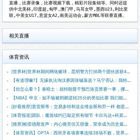
直播，比赛录像，比赛视频下载，精彩片段集锦等。同时还提
供中北美杯,印度超,匈甲,澳门甲,马耳女甲,墨西U23,利比里
联,中美女U17,意篮女A2,南美运动会,蒙古MBL等联赛直播。
相关直播
体育资讯
[世界杯]世界杯期间网络赌球，昆明警方打掉两个团伙抓获42人
【有道理嘛?】无缘执法淘汰赛因张铖落选？马宁否认：我特别清楚
【你怎么看？】泰晤士：就特朗普干预巴洛贡禁赛一事，挪威足协准
【NBA】申京：如不输被鹈鹕逆转25分的类似比赛 我们能拿下
[好看推荐]普雷斯蒂：交易多特和送走维金斯和乔一样 都是出于
[体育报道]跟队：魔笛续约已敲定所有细节 卡尔马达+科莫托也
[推荐]帕雷德斯发声：内心痛苦但又骄傲，荣幸成为历史最佳阿根
【体育资讯】OPTA：西班牙各项赛事连续38场不败，世界杯夺