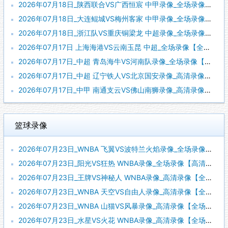
2026年07月18日_陕西联合VS广西恒宸 中甲录像_全场录像【视频集锦】
2026年07月18日_大连鲲城VS梅州客家 中甲录像_全场录像【高清回放】
2026年07月18日_浙江队VS重庆铜梁龙 中超录像_全场录像【视频集锦】
2026年07月17日 上海海港VS云南玉昆 中超_全场录像【全场回放】
2026年07月17日_中超 青岛海牛VS河南队录像_全场录像【高清回放】
2026年07月17日_中超 辽宁铁人VS北京国安录像_高清录像【全场回放】
2026年07月17日_中甲 南通支云VS佛山南狮录像_高清录像【全场回放】
篮球录像
2026年07月23日_WNBA 飞翼VS波特兰火焰录像_全场录像【高清回放】
2026年07月23日_阳光VS狂热 WNBA录像_全场录像【高清回放】
2026年07月23日_王牌VS神秘人 WNBA录像_高清录像【全场回放】
2026年07月23日_WNBA 天空VS自由人录像_高清录像【全场回放】
2026年07月23日_WNBA 山猫VS风暴录像_高清录像【全场回放】
2026年07月23日_水星VS火花 WNBA录像_高清录像【全场回放】