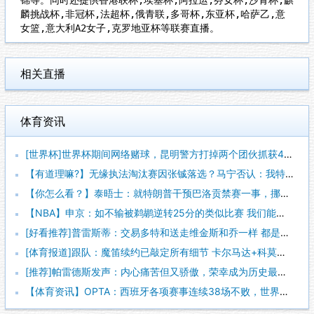
麟挑战杯,非冠杯,法超杯,俄青联,多哥杯,东亚杯,哈萨乙,意
女篮,意大利A2女子,克罗地亚杯等联赛直播。
相关直播
体育资讯
[世界杯]世界杯期间网络赌球，昆明警方打掉两个团伙抓获42人
【有道理嘛?】无缘执法淘汰赛因张铖落选？马宁否认：我特别清楚
【你怎么看？】泰晤士：就特朗普干预巴洛贡禁赛一事，挪威足协准
【NBA】申京：如不输被鹈鹕逆转25分的类似比赛 我们能拿下
[好看推荐]普雷斯蒂：交易多特和送走维金斯和乔一样 都是出于
[体育报道]跟队：魔笛续约已敲定所有细节 卡尔马达+科莫托也
[推荐]帕雷德斯发声：内心痛苦但又骄傲，荣幸成为历史最佳阿根
【体育资讯】OPTA：西班牙各项赛事连续38场不败，世界杯夺