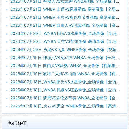
2026年07月21日_神秘人VS女武神 WNBA录像_全场录像【视频集锦】
2026年07月21日_WNBA 山猫VS风暴录像_高清录像【全场回放】
2026年07月21日_WNBA 王牌VS多伦多节奏录像_高清录像【全场回放】
2026年07月21日_WNBA 自由人VS飞翼录像_全场录像【高清回放】
2026年07月20日_WNBA 阳光VS水星录像_全场录像【全场回放】
2026年07月20日_WNBA 天空VS梦想录像_高清录像【全场回放】
2026年07月20日_火花VS飞翼 WNBA录像_全场录像【视频集锦】
2026年07月19日 神秘人VS女武神 WNBA_全场录像【全场回放】
2026年07月19日 自由人VS狂热 WNBA_全场录像【视频集锦】
2026年07月19日 波特兰火焰VS山猫 WNBA_全场录像【视频集锦】
2026年07月18日_WNBA 阳光VS水星录像_全场录像【全场回放】
2026年07月18日_WNBA 风暴VS狂热录像_全场录像【全场回放】
2026年07月18日 梦想VS多伦多节奏 WNBA_全场录像【全场回放】
2026年07月18日_火花VS天空 WNBA录像_全场录像【高清回放】
热门标签