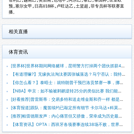
预,塞尔女甲,日高U18杯,卢旺达乙,土篮超,菲专员杯等联赛直
播。
相关直播
体育资讯
[世界杯]世界杯期间网络赌球，昆明警方打掉两个团伙抓获42人
【有道理嘛?】无缘执法淘汰赛因张铖落选？马宁否认：我特别清楚
【你怎么看？】泰晤士：就特朗普干预巴洛贡禁赛一事，挪威足协准
【NBA】申京：如不输被鹈鹕逆转25分的类似比赛 我们能拿下
[好看推荐]普雷斯蒂：交易多特和送走维金斯和乔一样 都是出于
[体育报道]跟队：魔笛续约已敲定所有细节 卡尔马达+科莫托也
[推荐]帕雷德斯发声：内心痛苦但又骄傲，荣幸成为历史最佳阿根
【体育资讯】OPTA：西班牙各项赛事连续38场不败，世界杯夺