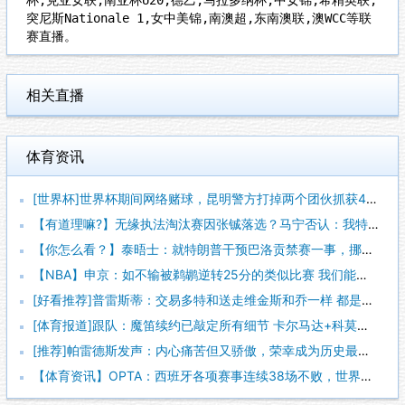
突尼斯Nationale 1,女中美锦,南澳超,东南澳联,澳WCC等联
赛直播。
相关直播
体育资讯
[世界杯]世界杯期间网络赌球，昆明警方打掉两个团伙抓获42人
【有道理嘛?】无缘执法淘汰赛因张铖落选？马宁否认：我特别清楚
【你怎么看？】泰晤士：就特朗普干预巴洛贡禁赛一事，挪威足协准
【NBA】申京：如不输被鹈鹕逆转25分的类似比赛 我们能拿下
[好看推荐]普雷斯蒂：交易多特和送走维金斯和乔一样 都是出于
[体育报道]跟队：魔笛续约已敲定所有细节 卡尔马达+科莫托也
[推荐]帕雷德斯发声：内心痛苦但又骄傲，荣幸成为历史最佳阿根
【体育资讯】OPTA：西班牙各项赛事连续38场不败，世界杯夺