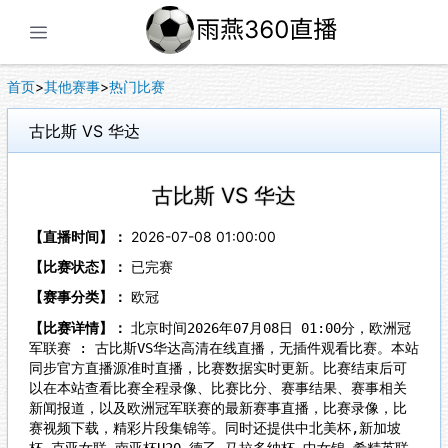
展开菜单
首页
>
其他赛事
>
热门比赛
古比斯 VS 华达
古比斯 VS 华达
【直播时间】：
2026-07-08 01:00:00
【比赛状态】：
已完赛
【赛事分类】：
欧冠
【比赛详情】：
北京时间2026年07月08日 01:00分，欧洲冠
军联赛 : 古比斯VS华达高清在线直播，无插件观看比赛。本站
同步官方直播源准时直播，比赛数据实时更新。比赛结束后可
以在本站查看比赛全程录像、比赛比分、赛事结果、赛事相关
新闻报道，以及欧洲冠军联赛的最新赛事直播，比赛录像，比
赛视频下载，精彩片段集锦等。同时还提供中北美杯,新加坡
杯,克亚女联,南亚杯U20,德乙,马拉多纳杯,中女锦,希精英联,