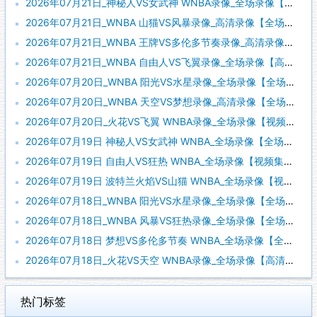
2026年07月21日_神秘人VS女武神 WNBA录像_全场录像【视频集锦】
2026年07月21日_WNBA 山猫VS风暴录像_高清录像【全场回放】
2026年07月21日_WNBA 王牌VS多伦多节奏录像_高清录像【全场回放】
2026年07月21日_WNBA 自由人VS飞翼录像_全场录像【高清回放】
2026年07月20日_WNBA 阳光VS水星录像_全场录像【全场回放】
2026年07月20日_WNBA 天空VS梦想录像_高清录像【全场回放】
2026年07月20日_火花VS飞翼 WNBA录像_全场录像【视频集锦】
2026年07月19日 神秘人VS女武神 WNBA_全场录像【全场回放】
2026年07月19日 自由人VS狂热 WNBA_全场录像【视频集锦】
2026年07月19日 波特兰火焰VS山猫 WNBA_全场录像【视频集锦】
2026年07月18日_WNBA 阳光VS水星录像_全场录像【全场回放】
2026年07月18日_WNBA 风暴VS狂热录像_全场录像【全场回放】
2026年07月18日 梦想VS多伦多节奏 WNBA_全场录像【全场回放】
2026年07月18日_火花VS天空 WNBA录像_全场录像【高清回放】
热门标签