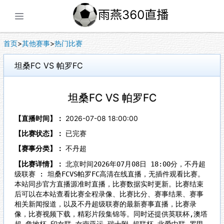
展开菜单
首页
>
其他赛事
>
热门比赛
坦桑FC VS 帕罗FC
坦桑FC VS 帕罗FC
【直播时间】：
2026-07-08 18:00:00
【比赛状态】：
已完赛
【赛事分类】：
不丹超
【比赛详情】：
北京时间2026年07月08日 18:00分，不丹超
级联赛 : 坦桑FCVS帕罗FC高清在线直播，无插件观看比赛。
本站同步官方直播源准时直播，比赛数据实时更新。比赛结束
后可以在本站查看比赛全程录像、比赛比分、赛事结果、赛事
相关新闻报道，以及不丹超级联赛的最新赛事直播，比赛录
像，比赛视频下载，精彩片段集锦等。同时还提供英联杯,澳塔
超,危地杯,印女联,女南亚运,瑞士附,超联杯,北爱中联,罗甲,