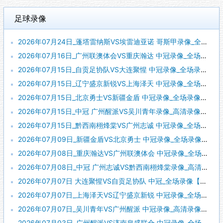
足球录像
2026年07月24日_蓬塔雷纳斯VS埃雷迪亚诺 哥斯甲录像_全场录像【视频集锦】
2026年07月16日_广州联澳体会VS重庆瀚达 中冠录像_全场录像【视频集锦】
2026年07月15日_自贡足协队VS大连聚惺 中冠录像_全场录像【高清回放】
2026年07月15日_辽宁盛京新锐VS上海泽天 中冠录像_全场录像【全场回放】
2026年07月15日_北京勇士VS新疆金盾 中冠录像_全场录像【高清回放】
2026年07月15日_中冠 广州醒派VS吴川青年录像_高清录像【全场回放】
2026年07月15日_黔西南栩烽棠VS广州志诚 中冠录像_全场录像【全场回放】
2026年07月09日_新疆金盾VS北京勇士 中冠录像_全场录像【高清回放】
2026年07月08日_重庆瀚达VS广州联澳体会 中冠录像_全场录像【全场回放】
2026年07月08日_中冠 广州志诚VS黔西南栩烽棠录像_高清录像【全场回放】
2026年07月07日 大连聚惺VS自贡足协队 中冠_全场录像【视频集锦】
2026年07月07日_上海泽天VS辽宁盛京新锐 中冠录像_全场录像【视频集锦】
2026年07月07日_吴川青年VS广州醒派 中冠录像_高清录像【全场回放】
2026年07月03日_广州醒派VS济南泉盛联合 中冠录像_全场录像【高清回放】