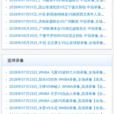
2026年07月01日_昆山张浦竞技VS辽宁盛京新锐 中冠录像_全场录像【视频集锦】
2026年07月01日_中冠 黔西南栩烽棠VS陕西西北青年人录像_全场录像【视频集锦】
2026年07月01日_济南泉盛联合VS广州醒派 中冠录像_全场录像【视频集锦】
2026年06月30日_广州联澳体会VS湖北超级先生 中冠录像_全场录像【全场回放】
2026年06月30日_宁夏平罗恒利VS自贡足协队 中冠录像_全场录像【全场回放】
2026年06月25日_中冠 北京勇士VS山东球探录像_全场录像【全场回放】
篮球录像
2026年07月23日_WNBA 飞翼VS波特兰火焰录像_全场录像【高清回放】
2026年07月23日_阳光VS狂热 WNBA录像_全场录像【高清回放】
2026年07月23日_王牌VS神秘人 WNBA录像_高清录像【全场回放】
2026年07月23日_WNBA 天空VS自由人录像_高清录像【全场回放】
2026年07月23日_WNBA 山猫VS风暴录像_高清录像【全场回放】
2026年07月23日_水星VS火花 WNBA录像_高清录像【全场回放】