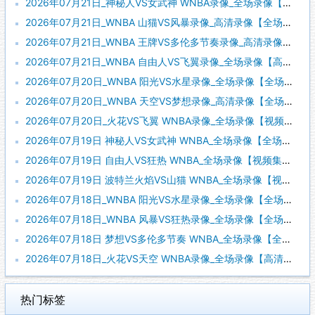
2026年07月21日_神秘人VS女武神 WNBA录像_全场录像【视频集锦】
2026年07月21日_WNBA 山猫VS风暴录像_高清录像【全场回放】
2026年07月21日_WNBA 王牌VS多伦多节奏录像_高清录像【全场回放】
2026年07月21日_WNBA 自由人VS飞翼录像_全场录像【高清回放】
2026年07月20日_WNBA 阳光VS水星录像_全场录像【全场回放】
2026年07月20日_WNBA 天空VS梦想录像_高清录像【全场回放】
2026年07月20日_火花VS飞翼 WNBA录像_全场录像【视频集锦】
2026年07月19日 神秘人VS女武神 WNBA_全场录像【全场回放】
2026年07月19日 自由人VS狂热 WNBA_全场录像【视频集锦】
2026年07月19日 波特兰火焰VS山猫 WNBA_全场录像【视频集锦】
2026年07月18日_WNBA 阳光VS水星录像_全场录像【全场回放】
2026年07月18日_WNBA 风暴VS狂热录像_全场录像【全场回放】
2026年07月18日 梦想VS多伦多节奏 WNBA_全场录像【全场回放】
2026年07月18日_火花VS天空 WNBA录像_全场录像【高清回放】
热门标签