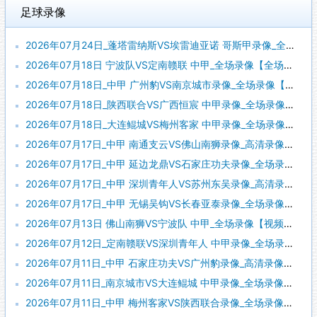
足球录像
2026年07月24日_蓬塔雷纳斯VS埃雷迪亚诺 哥斯甲录像_全场录像【视频集锦】
2026年07月18日 宁波队VS定南赣联 中甲_全场录像【全场回放】
2026年07月18日_中甲 广州豹VS南京城市录像_全场录像【全场回放】
2026年07月18日_陕西联合VS广西恒宸 中甲录像_全场录像【视频集锦】
2026年07月18日_大连鲲城VS梅州客家 中甲录像_全场录像【高清回放】
2026年07月17日_中甲 南通支云VS佛山南狮录像_高清录像【全场回放】
2026年07月17日_中甲 延边龙鼎VS石家庄功夫录像_全场录像【全场回放】
2026年07月17日_中甲 深圳青年人VS苏州东吴录像_高清录像【全场回放】
2026年07月17日_中甲 无锡吴钩VS长春亚泰录像_全场录像【高清回放】
2026年07月13日 佛山南狮VS宁波队 中甲_全场录像【视频集锦】
2026年07月12日_定南赣联VS深圳青年人 中甲录像_全场录像【全场回放】
2026年07月11日_中甲 石家庄功夫VS广州豹录像_高清录像【全场回放】
2026年07月11日_南京城市VS大连鲲城 中甲录像_全场录像【高清回放】
2026年07月11日_中甲 梅州客家VS陕西联合录像_全场录像【高清回放】