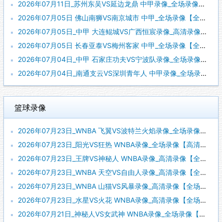
2026年07月11日_苏州东吴VS延边龙鼎 中甲录像_全场录像【视频集锦】
2026年07月05日 佛山南狮VS南京城市 中甲_全场录像【全场回放】
2026年07月05日_中甲 大连鲲城VS广西恒宸录像_高清录像【全场回放】
2026年07月05日 长春亚泰VS梅州客家 中甲_全场录像【全场回放】
2026年07月04日_中甲 石家庄功夫VS宁波队录像_全场录像【全场回放】
2026年07月04日_南通支云VS深圳青年人 中甲录像_全场录像【视频集锦】
篮球录像
2026年07月23日_WNBA 飞翼VS波特兰火焰录像_全场录像【高清回放】
2026年07月23日_阳光VS狂热 WNBA录像_全场录像【高清回放】
2026年07月23日_王牌VS神秘人 WNBA录像_高清录像【全场回放】
2026年07月23日_WNBA 天空VS自由人录像_高清录像【全场回放】
2026年07月23日_WNBA 山猫VS风暴录像_高清录像【全场回放】
2026年07月23日_水星VS火花 WNBA录像_高清录像【全场回放】
2026年07月21日_神秘人VS女武神 WNBA录像_全场录像【视频集锦】