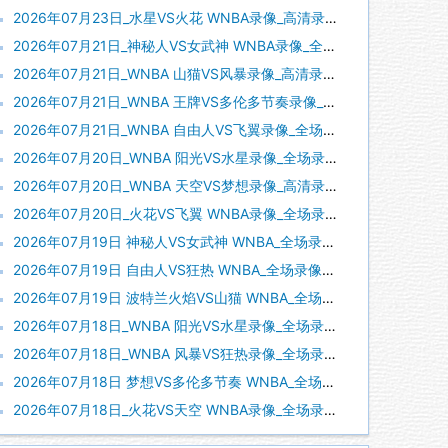
2026年07月23日_水星VS火花 WNBA录像_高清录像【全场回放】
2026年07月21日_神秘人VS女武神 WNBA录像_全场录像【视频集锦】
2026年07月21日_WNBA 山猫VS风暴录像_高清录像【全场回放】
2026年07月21日_WNBA 王牌VS多伦多节奏录像_高清录像【全场回放】
2026年07月21日_WNBA 自由人VS飞翼录像_全场录像【高清回放】
2026年07月20日_WNBA 阳光VS水星录像_全场录像【全场回放】
2026年07月20日_WNBA 天空VS梦想录像_高清录像【全场回放】
2026年07月20日_火花VS飞翼 WNBA录像_全场录像【视频集锦】
2026年07月19日 神秘人VS女武神 WNBA_全场录像【全场回放】
2026年07月19日 自由人VS狂热 WNBA_全场录像【视频集锦】
2026年07月19日 波特兰火焰VS山猫 WNBA_全场录像【视频集锦】
2026年07月18日_WNBA 阳光VS水星录像_全场录像【全场回放】
2026年07月18日_WNBA 风暴VS狂热录像_全场录像【全场回放】
2026年07月18日 梦想VS多伦多节奏 WNBA_全场录像【全场回放】
2026年07月18日_火花VS天空 WNBA录像_全场录像【高清回放】