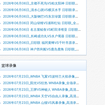
2026年06月06日_京都不死鸟VS柏太阳神 日职联录像_全场录像【高清回放】
2026年06月06日_清水心跳VS横滨水手 日职联录像_全场录像【高清回放】
2026年06月06日_大阪钢巴VS东京绿茵 日职联录像_全场录像【高清回放】
2026年06月06日 冈山绿雉VS浦和红钻 日职联_全场录像【全场回放】
2026年06月06日 名古屋鲸鱼VS町田泽维亚 日职联_全场录像【全场回放】
2026年06月06日_长崎成功丸VS水户蜀葵 日职联录像_全场录像【视频集锦】
2026年06月06日_日职联 福冈黄蜂VS千叶市原录像_全场录像【视频集锦】
2026年06月06日 神户胜利船VS鹿岛鹿角 日职联_全场录像【视频集锦】
篮球录像
2026年07月23日_WNBA 飞翼VS波特兰火焰录像_全场录像【高清回放】
2026年07月23日_阳光VS狂热 WNBA录像_全场录像【高清回放】
2026年07月23日_王牌VS神秘人 WNBA录像_高清录像【全场回放】
2026年07月23日_WNBA 天空VS自由人录像_高清录像【全场回放】
2026年07月23日_WNBA 山猫VS风暴录像_高清录像【全场回放】