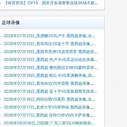
【体育资讯】OPTA：西班牙各项赛事连续38场不败，世界杯夺
足球录像
2026年07月22日_美洲狮VS托卢卡 墨西超录像_全场录像【高清回放】
2026年07月22日_普埃布拉VS蓝十字 墨西超录像_高清录像【全场回放】
2026年07月19日_墨西哥美洲VS克雷塔罗 墨西超录像_全场录像【高清回放】
2026年07月19日_墨西超 托卢卡VS瓜达拉哈拉录像_全场录像【视频集锦】
2026年07月19日_墨西超 桑托斯拉古纳VS蒙特雷录像_全场录像【视频集锦】
2026年07月19日_墨西超 帕丘卡VS美洲狮录像_高清录像【全场回放】
2026年07月18日_普埃布拉VS华雷斯 墨西超录像_全场录像【视频集锦】
2026年07月18日_墨西超 蓝十字VS圣路易斯竞技录像_高清录像【全场回放】
2026年07月18日_阿特拉斯VS莱昂 墨西超录像_全场录像【高清回放】
2026年07月17日_老虎大学VS蒂华纳 墨西超录像_全场录像【全场回放】
2026年07月17日_墨西超 亚特兰特VS内卡萨录像_全场录像【视频集锦】
2026年06月06日_日职联 广岛三箭VS川崎前锋录像_全场录像【全场回放】