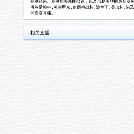
赛事结果、赛事相关新闻报道，以及加精英联的最新赛
供英足挑杯,英南甲东,麒麟挑战杯,波兰丁,美加杯,港乙
等联赛直播。
相关直播