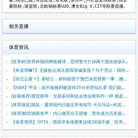
夏联杯,玻篮联,北欧锦标赛U20,澳女Big V,CIT等联赛直播。
相关直播
体育资讯
[世界杯]世界杯期间网络赌球，昆明警方打掉两个团伙抓获42人
【有道理嘛?】无缘执法淘汰赛因张铖落选？马宁否认：我特别清楚
【你怎么看？】泰晤士：就特朗普干预巴洛贡禁赛一事，挪威足协准
【NBA】申京：如不输被鹈鹕逆转25分的类似比赛 我们能拿下
[好看推荐]普雷斯蒂：交易多特和送走维金斯和乔一样 都是出于
[体育报道]跟队：魔笛续约已敲定所有细节 卡尔马达+科莫托也
[推荐]帕雷德斯发声：内心痛苦但又骄傲，荣幸成为历史最佳阿根
【体育资讯】OPTA：西班牙各项赛事连续38场不败，世界杯夺