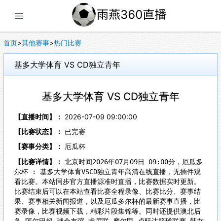
展开菜单
首页
>
其他赛事
>
热门比赛
基多大学体育 VS CD独立青年
基多大学体育 VS CD独立青年
【直播时间】：
2026-07-09 09:00:00
【比赛状态】：
已完赛
【赛事分类】：
厄瓜杯
【比赛详情】：
北京时间2026年07月09日 09:00分，厄瓜多
尔杯 : 基多大学体育VSCD独立青年高清在线直播，无插件观
看比赛。本站同步官方直播源准时直播，比赛数据实时更新。
比赛结束后可以在本站查看比赛全程录像、比赛比分、赛事结
果、赛事相关新闻报道，以及厄瓜多尔杯的最新赛事直播，比
赛录像，比赛视频下载，精彩片段集锦等。同时还提供澳北后
备,阿尔巴超,球会友谊,肯尼联,摩尔甲,卢旺达篮球联赛,韩女