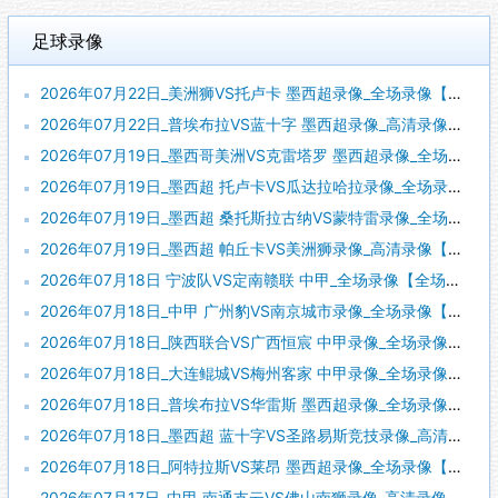
足球录像
2026年07月22日_美洲狮VS托卢卡 墨西超录像_全场录像【高清回放】
2026年07月22日_普埃布拉VS蓝十字 墨西超录像_高清录像【全场回放】
2026年07月19日_墨西哥美洲VS克雷塔罗 墨西超录像_全场录像【高清回放】
2026年07月19日_墨西超 托卢卡VS瓜达拉哈拉录像_全场录像【视频集锦】
2026年07月19日_墨西超 桑托斯拉古纳VS蒙特雷录像_全场录像【视频集锦】
2026年07月19日_墨西超 帕丘卡VS美洲狮录像_高清录像【全场回放】
2026年07月18日 宁波队VS定南赣联 中甲_全场录像【全场回放】
2026年07月18日_中甲 广州豹VS南京城市录像_全场录像【全场回放】
2026年07月18日_陕西联合VS广西恒宸 中甲录像_全场录像【视频集锦】
2026年07月18日_大连鲲城VS梅州客家 中甲录像_全场录像【高清回放】
2026年07月18日_普埃布拉VS华雷斯 墨西超录像_全场录像【视频集锦】
2026年07月18日_墨西超 蓝十字VS圣路易斯竞技录像_高清录像【全场回放】
2026年07月18日_阿特拉斯VS莱昂 墨西超录像_全场录像【高清回放】
2026年07月17日_中甲 南通支云VS佛山南狮录像_高清录像【全场回放】