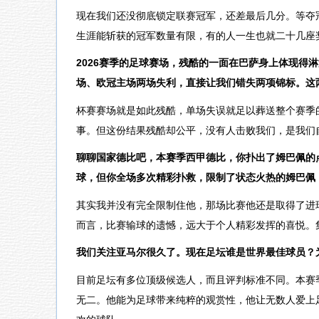
现在我们还没彻底锁定联赛冠军，还差最后几分。等夺
生涯能斩获的冠军数量有限，有的人一生也就二十几座
2026赛季的足球赛场，残酷的一面在巴萨身上体现得
场、欧冠主场两场失利，直接让我们错失两项锦标。这
杯赛赛场就是如此残酷，单场失误就足以葬送整个赛季
事。但这份结果残酷却公平，没有人击败我们，是我们
聊聊国家德比吧，本赛季西甲德比，你扑出了姆巴佩的
球，但你全场多次精彩扑救，限制了状态火热的姆巴佩
其实我并没有完全限制住他，那场比赛他还是取得了进
而言，比赛输球的遗憾，远大于个人精彩发挥的喜悦。
我们关注亚马尔很久了。现在足坛谁是世界最佳球员？
目前足坛有多位顶级候选人，而且评判标准不同。本赛
无二。他能为足球带来纯粹的观赏性，他让无数人爱上