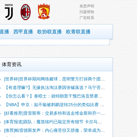
免责声明
问题帮助
广告联系
直播
西甲直播
欧协联直播
欧青联直播
体育资讯
[世界杯]世界杯期间网络赌球，昆明警方打掉两个团伙抓获42人
【有道理嘛?】无缘执法淘汰赛因张铖落选？马宁否认：我特别清楚
【你怎么看？】泰晤士：就特朗普干预巴洛贡禁赛一事，挪威足协准
【NBA】申京：如不输被鹈鹕逆转25分的类似比赛 我们能拿下
[好看推荐]普雷斯蒂：交易多特和送走维金斯和乔一样 都是出于
[体育报道]跟队：魔笛续约已敲定所有细节 卡尔马达+科莫托也
[推荐]帕雷德斯发声：内心痛苦但又骄傲，荣幸成为历史最佳阿根