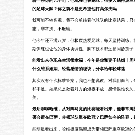
聊一聊你的儿子吧，他现在也在踢球，很多人期待波兰
的足球天赋？你之前不是更希望他打高尔夫吗
我可能不够客观，我不会单纯看他球队的比赛结果，只
志，非常拼、不服输。
他今年还不满八岁，但极度热爱足球，每天坚持训练。
期训练也让他的身体协调性、脚下技术都远超同龄孩子
能看出来你现在生活很幸福，今年是你和妻子结婚十周
什么维系婚姻、经营感情的秘诀，分享给年轻球迷
其实没有什么标准答案，我也不想说教。对我们而言，
和不足。如果总是揪着对方的短板不放，感情很难长久
美。
最后聊聊哈维，从对阵马竞的比赛能看出来，他非常渴望
否会留在巴萨，带领球队重夺欧冠？巴萨如今的阵容，
能明显看出来，哈维极度渴望成为带领巴萨重夺欧冠的