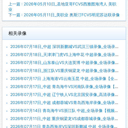
上一篇 : 2026年05月10日_圣地亚哥FCVS西雅图海湾人 美职
业
下一篇 : 2026年05月11日_美职业 奥斯汀FCVS明尼苏达联录像
相关录像
2026年07月18日_中超 深圳新鹏城VS武汉三镇录像_全场录像【全场回放】
2026年07月18日_天津津门虎VS上海申花 中超录像_全场录像【视频集锦】
2026年07月18日_山东泰山VS大连英博 中超录像_全场录像【全场回放】
2026年07月18日_浙江队VS重庆铜梁龙 中超录像_全场录像【视频集锦】
2026年07月17日 上海海港VS云南玉昆 中超_全场录像【全场回放】
2026年07月17日_中超 青岛海牛VS河南队录像_全场录像【高清回放】
2026年07月17日_中超 辽宁铁人VS北京国安录像_高清录像【全场回放】
2026年07月17日_中超 成都蓉城VS青岛西海岸录像_全场录像【全场回放】
2026年07月14日 青岛海牛VS浙江队 中超_全场录像【视频集锦】
2026年07月11日_中超 重庆铜梁龙VS成都蓉城录像_全场录像【视频集锦】
2026年07月11日 青岛西海岸VS深圳新鹏城 中超_全场录像【全场回放】