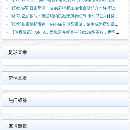
[好看推荐]普雷斯蒂：交易多特和送走维金斯和乔一样 都是出于
[体育报道]跟队：魔笛续约已敲定所有细节 卡尔马达+科莫托也
[推荐]帕雷德斯发声：内心痛苦但又骄傲，荣幸成为历史最佳阿根
【体育资讯】OPTA：西班牙各项赛事连续38场不败，世界杯夺
足球直播
篮球直播
热门标签
友情链接