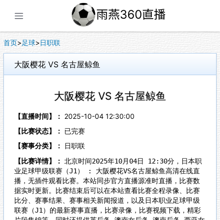
展开菜单
首页
>
足球
>
日职联
大阪樱花 VS 名古屋鲸鱼
大阪樱花 VS 名古屋鲸鱼
【直播时间】：
2025-10-04 12:30:00
【比赛状态】：
已完赛
【赛事分类】：
日职联
【比赛详情】：
北京时间2025年10月04日 12:30分，日本职
业足球甲级联赛（J1） : 大阪樱花VS名古屋鲸鱼高清在线直
播，无插件观看比赛。本站同步官方直播源准时直播，比赛数
据实时更新。比赛结束后可以在本站查看比赛全程录像、比赛
比分、赛事结果、赛事相关新闻报道，以及日本职业足球甲级
联赛（J1）的最新赛事直播，比赛录像，比赛视频下载，精彩
片段集锦等。同时还提供英后备,澳南女后备,澳南后备,西亚女