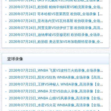
2026年07月24日_欧协联 帕纳辛纳科斯VS帕克斯录像_全场录像【高清回放】
2026年07月24日 哥本哈根VS普莱西亚 欧协联_全场录像【视频集锦】
2026年07月24日_亚布洛内茨VS瓦特基斯 欧协联录像_全场录像【视频集锦】
2026年07月24日_阿贾克斯VS伏伊伏丁那 欧协联录像_高清录像【全场回放】
2026年07月24日_迪纳摩城VS亚穆尼积 欧协联录像_全场录像【高清回放】
2026年07月24日_欧协联 奥达里加VS布加勒斯特星录像_全场录像【高清回放】
篮球录像
2026年07月23日_WNBA 飞翼VS波特兰火焰录像_全场录像【高清回放】
2026年07月23日_阳光VS狂热 WNBA录像_全场录像【高清回放】
2026年07月23日_王牌VS神秘人 WNBA录像_高清录像【全场回放】
2026年07月23日_WNBA 天空VS自由人录像_高清录像【全场回放】
2026年07月23日_WNBA 山猫VS风暴录像_高清录像【全场回放】
2026年07月23日_水星VS火花 WNBA录像_高清录像【全场回放】