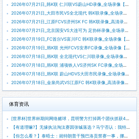
2026年07月21日_韩K联 仁川联VS蔚山HD录像_全场录像【视频集锦】
2026年07月21日_大田市民VS全北现代 韩K联录像_全场录像【全场回放】
2026年07月21日_江原FCVS济州SK FC 韩K联录像_高清录像【全场回放】
2026年07月21日_北京国安VS大连可为 足协杯录像_全场录像【全场回放】
2026年07月19日_FC首尔VS富川FC 韩K联录像_全场录像【高清回放】
2026年07月19日_韩K联 光州FCVS安养FC录像_全场录像【视频集锦】
2026年07月18日_韩K联 全北现代VS仁川联录像_全场录像【全场回放】
2026年07月18日_韩K联 浦项铁人VS济州SK FC录像_全场录像【高清回放】
2026年07月18日_韩K联 蔚山HDVS大田市民录像_全场录像【视频集锦】
2026年07月18日_金泉尚武VS江原FC 韩K联录像_高清录像【全场回放】
体育资讯
[世界杯]世界杯期间网络赌球，昆明警方打掉两个团伙抓获42人
【有道理嘛?】无缘执法淘汰赛因张铖落选？马宁否认：我特别清楚
【你怎么看？】泰晤士：就特朗普干预巴洛贡禁赛一事，挪威足协准