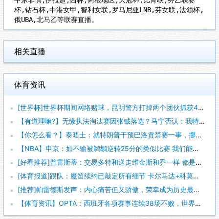
杯,钻石杯,中港女甲,智利女联,罗马尼亚LNB,芬女联,法领杯,
俄UBA,北马乙等联赛直播。
相关直播
体育资讯
[世界杯]世界杯期间网络赌球，昆明警方打掉两个团伙抓获42人
【有道理嘛?】无缘执法淘汰赛因张铖落选？马宁否认：我特别清楚
【你怎么看？】泰晤士：就特朗普干预巴洛贡禁赛一事，挪威足协准
【NBA】申京：如不输被鹈鹕逆转25分的类似比赛 我们能拿下
[好看推荐]普雷斯蒂：交易多特和送走维金斯和乔一样 都是出于
[体育报道]跟队：魔笛续约已敲定所有细节 卡尔马达+科莫托也
[推荐]帕雷德斯发声：内心痛苦但又骄傲，荣幸成为历史最佳阿根
【体育资讯】OPTA：西班牙各项赛事连续38场不败，世界杯夺