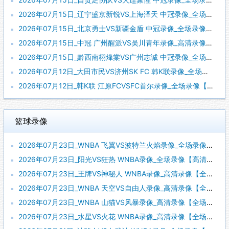
2026年07月15日_辽宁盛京新锐VS上海泽天 中冠录像_全场录像【全场回放】
2026年07月15日_北京勇士VS新疆金盾 中冠录像_全场录像【高清回放】
2026年07月15日_中冠 广州醒派VS吴川青年录像_高清录像【全场回放】
2026年07月15日_黔西南栩烽棠VS广州志诚 中冠录像_全场录像【全场回放】
2026年07月12日_大田市民VS济州SK FC 韩K联录像_全场录像【视频集锦】
2026年07月12日_韩K联 江原FCVSFC首尔录像_全场录像【视频集锦】
篮球录像
2026年07月23日_WNBA 飞翼VS波特兰火焰录像_全场录像【高清回放】
2026年07月23日_阳光VS狂热 WNBA录像_全场录像【高清回放】
2026年07月23日_王牌VS神秘人 WNBA录像_高清录像【全场回放】
2026年07月23日_WNBA 天空VS自由人录像_高清录像【全场回放】
2026年07月23日_WNBA 山猫VS风暴录像_高清录像【全场回放】
2026年07月23日_水星VS火花 WNBA录像_高清录像【全场回放】