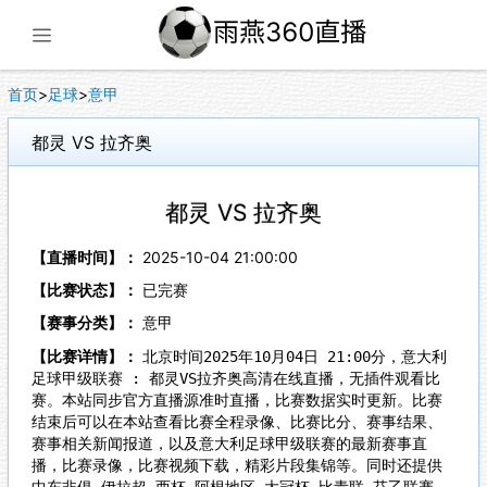
展开菜单
首页
>
足球
>
意甲
都灵 VS 拉齐奥
都灵 VS 拉齐奥
【直播时间】：
2025-10-04 21:00:00
【比赛状态】：
已完赛
【赛事分类】：
意甲
【比赛详情】：
北京时间2025年10月04日 21:00分，意大利
足球甲级联赛 : 都灵VS拉齐奥高清在线直播，无插件观看比
赛。本站同步官方直播源准时直播，比赛数据实时更新。比赛
结束后可以在本站查看比赛全程录像、比赛比分、赛事结果、
赛事相关新闻报道，以及意大利足球甲级联赛的最新赛事直
播，比赛录像，比赛视频下载，精彩片段集锦等。同时还提供
中东非俱,伊拉超,西杯,阿根地区,大冠杯,比青联,芬乙联赛