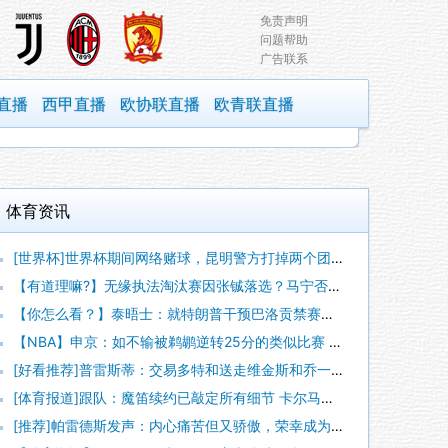
免责声明
问题帮助
广告联系
直播
西甲直播
欧协联直播
欧青联直播
体育资讯
[世界杯]世界杯期间网络赌球，昆明警方打掉两个团伙抓获42人
【有道理嘛?】无缘执法淘汰赛因张铖落选？马宁否认：我特别清楚
【你怎么看？】泰晤士：就特朗普干预巴洛贡禁赛一事，挪威足协准
【NBA】申京：如不输被鹈鹕逆转25分的类似比赛 我们能拿下
[好看推荐]普雷斯蒂：交易多特和送走维金斯和乔一样 都是出于
[体育报道]跟队：魔笛续约已敲定所有细节 卡尔马达+科莫托也
[推荐]帕雷德斯发声：内心痛苦但又骄傲，荣幸成为历史最佳阿根