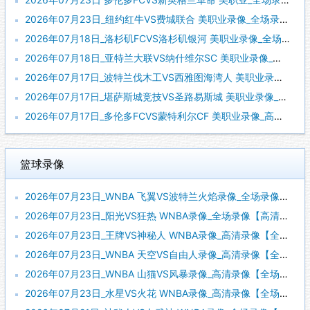
2026年07月23日_纽约红牛VS费城联合 美职业录像_全场录像【视频集锦】
2026年07月18日_洛杉矶FCVS洛杉矶银河 美职业录像_全场录像【高清回放】
2026年07月18日_亚特兰大联VS纳什维尔SC 美职业录像_全场录像【高清回放】
2026年07月17日_波特兰伐木工VS西雅图海湾人 美职业录像_全场录像【全场回放】
2026年07月17日_堪萨斯城竞技VS圣路易斯城 美职业录像_全场录像【高清回放】
2026年07月17日_多伦多FCVS蒙特利尔CF 美职业录像_高清录像【全场回放】
篮球录像
2026年07月23日_WNBA 飞翼VS波特兰火焰录像_全场录像【高清回放】
2026年07月23日_阳光VS狂热 WNBA录像_全场录像【高清回放】
2026年07月23日_王牌VS神秘人 WNBA录像_高清录像【全场回放】
2026年07月23日_WNBA 天空VS自由人录像_高清录像【全场回放】
2026年07月23日_WNBA 山猫VS风暴录像_高清录像【全场回放】
2026年07月23日_水星VS火花 WNBA录像_高清录像【全场回放】