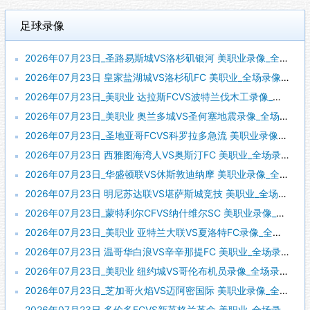
足球录像
2026年07月23日_圣路易斯城VS洛杉矶银河 美职业录像_全场录像【视频集锦】
2026年07月23日 皇家盐湖城VS洛杉矶FC 美职业_全场录像【视频集锦】
2026年07月23日_美职业 达拉斯FCVS波特兰伐木工录像_高清录像【全场回放】
2026年07月23日_美职业 奥兰多城VS圣何塞地震录像_全场录像【全场回放】
2026年07月23日_圣地亚哥FCVS科罗拉多急流 美职业录像_全场录像【全场回放】
2026年07月23日 西雅图海湾人VS奥斯汀FC 美职业_全场录像【全场回放】
2026年07月23日_华盛顿联VS休斯敦迪纳摩 美职业录像_全场录像【视频集锦】
2026年07月23日 明尼苏达联VS堪萨斯城竞技 美职业_全场录像【全场回放】
2026年07月23日_蒙特利尔CFVS纳什维尔SC 美职业录像_高清录像【全场回放】
2026年07月23日_美职业 亚特兰大联VS夏洛特FC录像_全场录像【视频集锦】
2026年07月23日 温哥华白浪VS辛辛那提FC 美职业_全场录像【视频集锦】
2026年07月23日_美职业 纽约城VS哥伦布机员录像_全场录像【视频集锦】
2026年07月23日_芝加哥火焰VS迈阿密国际 美职业录像_全场录像【高清回放】
2026年07月23日 多伦多FCVS新英格兰革命 美职业_全场录像【视频集锦】