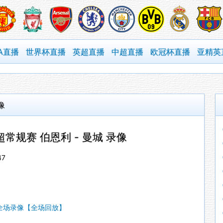
A直播
世界杯直播
英超直播
中超直播
欧冠杯直播
亚精英
像
英超常规赛 伯恩利 - 曼城 录像
47
像_全场录像【全场回放】