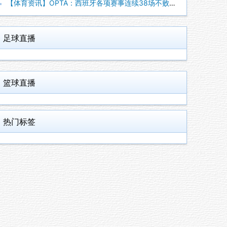
【体育资讯】OPTA：西班牙各项赛事连续38场不败，世界杯夺
足球直播
篮球直播
热门标签