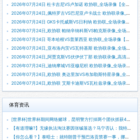
2026年07月24日 杜卡吉尼VS卢加诺 欧协联_全场录像【全场回放】
2026年07月24日_佩特罗古VS巴尼亚卢卡战士 欧协联录像_全场录像【全场回放】
2026年07月24日 GKS卡托威斯VS日利纳 欧协联_全场录像【视频集锦】
2026年07月24日_欧协联 帕纳辛纳科斯VS帕克斯录像_全场录像【高清回放】
2026年07月24日 哥本哈根VS普莱西亚 欧协联_全场录像【视频集锦】
2026年07月24日_亚布洛内茨VS瓦特基斯 欧协联录像_全场录像【视频集锦】
2026年07月24日_阿贾克斯VS伏伊伏丁那 欧协联录像_高清录像【全场回放】
2026年07月24日_迪纳摩城VS亚穆尼积 欧协联录像_全场录像【高清回放】
2026年07月24日_欧协联 奥达里加VS布加勒斯特星录像_全场录像【高清回放】
2026年07月24日_欧协联 艾斯卡迪斯VS瓦杜兹录像_全场录像【视频集锦】
体育资讯
[世界杯]世界杯期间网络赌球，昆明警方打掉两个团伙抓获42人
【有道理嘛?】无缘执法淘汰赛因张铖落选？马宁否认：我特别清楚
【你怎么看？】泰晤士：就特朗普干预巴洛贡禁赛一事，挪威足协准