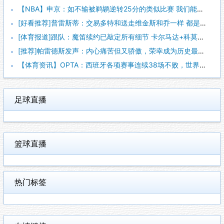
【NBA】申京：如不输被鹈鹕逆转25分的类似比赛 我们能拿下
[好看推荐]普雷斯蒂：交易多特和送走维金斯和乔一样 都是出于
[体育报道]跟队：魔笛续约已敲定所有细节 卡尔马达+科莫托也
[推荐]帕雷德斯发声：内心痛苦但又骄傲，荣幸成为历史最佳阿根
【体育资讯】OPTA：西班牙各项赛事连续38场不败，世界杯夺
足球直播
篮球直播
热门标签