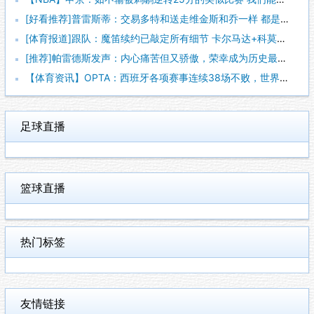
[好看推荐]普雷斯蒂：交易多特和送走维金斯和乔一样 都是出于
[体育报道]跟队：魔笛续约已敲定所有细节 卡尔马达+科莫托也
[推荐]帕雷德斯发声：内心痛苦但又骄傲，荣幸成为历史最佳阿根
【体育资讯】OPTA：西班牙各项赛事连续38场不败，世界杯夺
足球直播
篮球直播
热门标签
友情链接