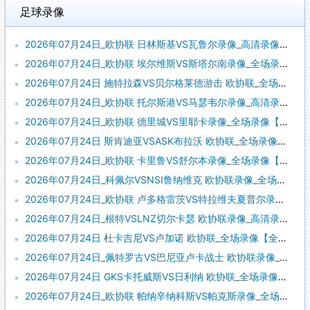
足球录像
2026年07月24日_欧协联 日林斯基VS瓦鲁尔录像_高清录像【全场回放】
2026年07月24日_欧协联 埃尔维斯VS斯塔尔南录像_全场录像【全场回放】
2026年07月24日 施特拉森VS贝尔格莱德游击 欧协联_全场录像【全场回放】
2026年07月24日_欧协联 托尔斯港VS马瑟韦尔录像_高清录像【全场回放】
2026年07月24日_欧协联 德里城VS里耶卡录像_全场录像【高清回放】
2026年07月24日 斯肯迪亚VSASK布拉沃 欧协联_全场录像【全场回放】
2026年07月24日_欧协联 卡里鲁VS舒尔本录像_全场录像【高清回放】
2026年07月24日_科佩尔VSNSI鲁纳维克 欧协联录像_全场录像【视频集锦】
2026年07月24日_欧协联 卢多格雷茨VS特拉维夫夏普尔录像_高清录像【全场回放】
2026年07月24日_根特VSLNZ切尔卡瑟 欧协联录像_高清录像【全场回放】
2026年07月24日 杜卡吉尼VS卢加诺 欧协联_全场录像【全场回放】
2026年07月24日_佩特罗古VS巴尼亚卢卡战士 欧协联录像_全场录像【全场回放】
2026年07月24日 GKS卡托威斯VS日利纳 欧协联_全场录像【视频集锦】
2026年07月24日_欧协联 帕纳辛纳科斯VS帕克斯录像_全场录像【高清回放】