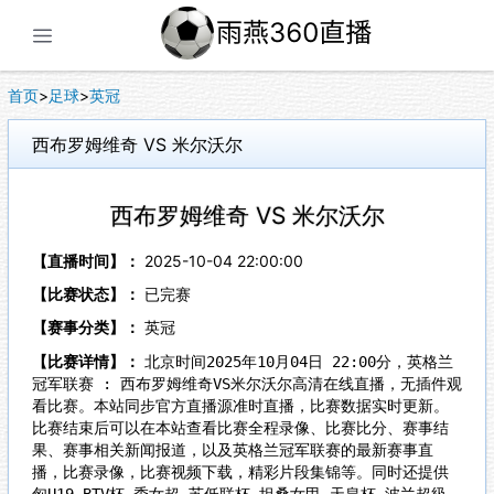
展开菜单
首页
>
足球
>
英冠
西布罗姆维奇 VS 米尔沃尔
西布罗姆维奇 VS 米尔沃尔
【直播时间】：
2025-10-04 22:00:00
【比赛状态】：
已完赛
【赛事分类】：
英冠
【比赛详情】：
北京时间2025年10月04日 22:00分，英格兰
冠军联赛 : 西布罗姆维奇VS米尔沃尔高清在线直播，无插件观
看比赛。本站同步官方直播源准时直播，比赛数据实时更新。
比赛结束后可以在本站查看比赛全程录像、比赛比分、赛事结
果、赛事相关新闻报道，以及英格兰冠军联赛的最新赛事直
播，比赛录像，比赛视频下载，精彩片段集锦等。同时还提供
匈U19,BTV杯,委女超,苏低联杯,坦桑女甲,天皇杯,波兰超級