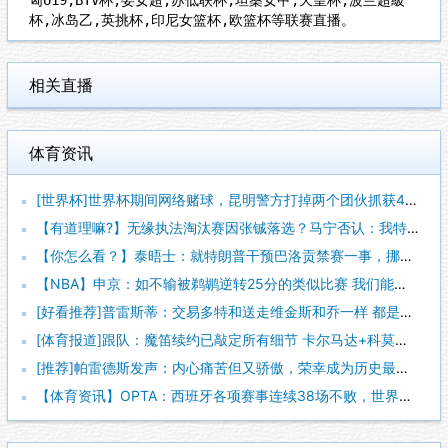
杯,冰岛乙,英挑杯,印尼女篮杯,欧篮杯等联赛直播。
相关直播
体育资讯
[世界杯]世界杯期间网络赌球，昆明警方打掉两个团伙抓获42人
【有道理嘛?】无缘执法淘汰赛因张铖落选？马宁否认：我特别清楚
【你怎么看？】泰晤士：就特朗普干预巴洛贡禁赛一事，挪威足协准
【NBA】申京：如不输被鹈鹕逆转25分的类似比赛 我们能拿下
[好看推荐]普雷斯蒂：交易多特和送走维金斯和乔一样 都是出于
[体育报道]跟队：魔笛续约已敲定所有细节 卡尔马达+科莫托也
[推荐]帕雷德斯发声：内心痛苦但又骄傲，荣幸成为历史最佳阿根
【体育资讯】OPTA：西班牙各项赛事连续38场不败，世界杯夺