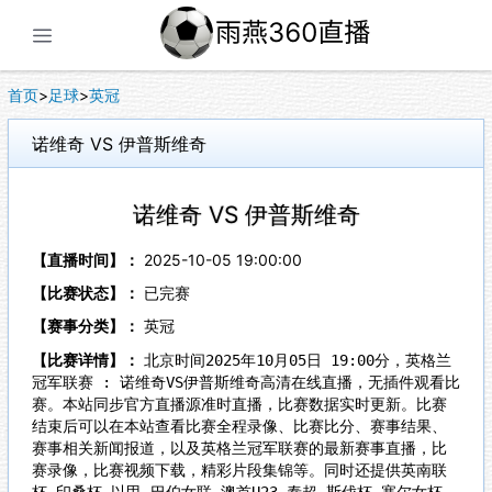
展开菜单
首页
>
足球
>
英冠
诺维奇 VS 伊普斯维奇
诺维奇 VS 伊普斯维奇
【直播时间】：
2025-10-05 19:00:00
【比赛状态】：
已完赛
【赛事分类】：
英冠
【比赛详情】：
北京时间2025年10月05日 19:00分，英格兰
冠军联赛 : 诺维奇VS伊普斯维奇高清在线直播，无插件观看比
赛。本站同步官方直播源准时直播，比赛数据实时更新。比赛
结束后可以在本站查看比赛全程录像、比赛比分、赛事结果、
赛事相关新闻报道，以及英格兰冠军联赛的最新赛事直播，比
赛录像，比赛视频下载，精彩片段集锦等。同时还提供英南联
杯,印桑杯,以甲,巴伯女联,澳首U23,泰超,斯伐杯,塞尔女杯,