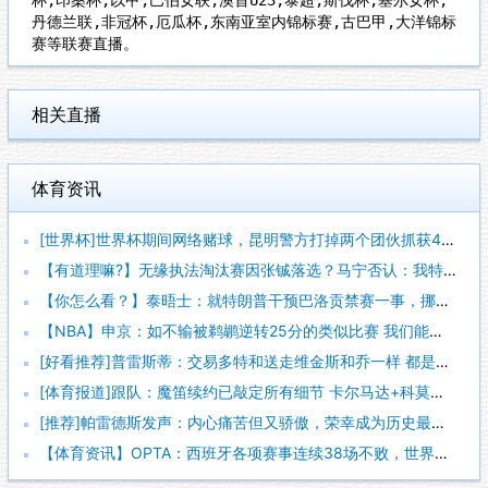
丹德兰联,非冠杯,厄瓜杯,东南亚室内锦标赛,古巴甲,大洋锦标
赛等联赛直播。
相关直播
体育资讯
[世界杯]世界杯期间网络赌球，昆明警方打掉两个团伙抓获42人
【有道理嘛?】无缘执法淘汰赛因张铖落选？马宁否认：我特别清楚
【你怎么看？】泰晤士：就特朗普干预巴洛贡禁赛一事，挪威足协准
【NBA】申京：如不输被鹈鹕逆转25分的类似比赛 我们能拿下
[好看推荐]普雷斯蒂：交易多特和送走维金斯和乔一样 都是出于
[体育报道]跟队：魔笛续约已敲定所有细节 卡尔马达+科莫托也
[推荐]帕雷德斯发声：内心痛苦但又骄傲，荣幸成为历史最佳阿根
【体育资讯】OPTA：西班牙各项赛事连续38场不败，世界杯夺