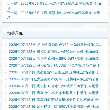
上一篇 : 2026年05月09日_米尔沃尔VS赫尔城 英冠录像_全场
录
下一篇 : 2026年05月12日_英冠 赫尔城VS米尔沃尔录像_全场
录
相关录像
2026年07月22日_足协杯 陕西联合VS兰州陇原竞技录像_高清录像【全场回放】
2026年07月22日_韩K联 浦项铁人VSFC首尔录像_全场录像【视频集锦】
2026年07月22日_金泉尚武VS光州FC 韩K联录像_全场录像【高清回放】
2026年07月22日_韩K联 安养FCVS富川FC录像_全场录像【视频集锦】
2026年07月21日 成都蓉城VS云南玉昆 足协杯_全场录像【全场回放】
2026年07月21日_大连英博VS河南队 足协杯录像_全场录像【全场回放】
2026年07月21日_足协杯 山东泰山VS武汉三镇录像_全场录像【全场回放】
2026年07月21日_青岛海牛VS上海申花 足协杯录像_全场录像【高清回放】
2026年07月21日_青岛西海岸VS重庆铜梁龙 足协杯录像_全场录像【全场回放】
2026年07月21日_足协杯 深圳新鹏城VS上海海港录像_全场录像【视频集锦】