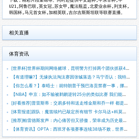
U21,阿鲁巴联,英女冠,苏女甲,魔法瓶盃,北爱业余杯,列支杯,
韩国杯,马元首女杯,加精英联,吉尔吉斯斯坦联等联赛直播。
相关直播
体育资讯
[世界杯]世界杯期间网络赌球，昆明警方打掉两个团伙抓获42人
【有道理嘛?】无缘执法淘汰赛因张铖落选？马宁否认：我特别清楚
【你怎么看？】泰晤士：就特朗普干预巴洛贡禁赛一事，挪威足协准
【NBA】申京：如不输被鹈鹕逆转25分的类似比赛 我们能拿下
[好看推荐]普雷斯蒂：交易多特和送走维金斯和乔一样 都是出于
[体育报道]跟队：魔笛续约已敲定所有细节 卡尔马达+科莫托也
[推荐]帕雷德斯发声：内心痛苦但又骄傲，荣幸成为历史最佳阿根
【体育资讯】OPTA：西班牙各项赛事连续38场不败，世界杯夺