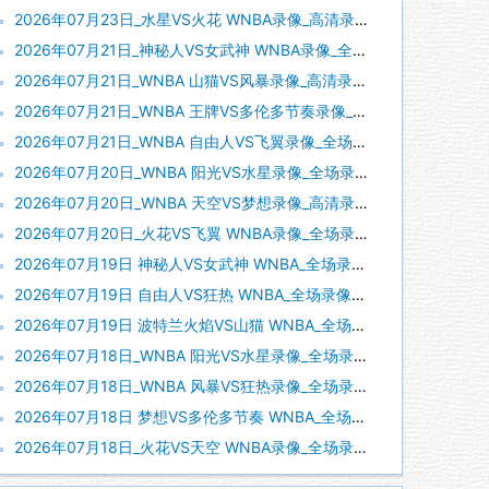
2026年07月23日_水星VS火花 WNBA录像_高清录像【全场回放】
2026年07月21日_神秘人VS女武神 WNBA录像_全场录像【视频集锦】
2026年07月21日_WNBA 山猫VS风暴录像_高清录像【全场回放】
2026年07月21日_WNBA 王牌VS多伦多节奏录像_高清录像【全场回放】
2026年07月21日_WNBA 自由人VS飞翼录像_全场录像【高清回放】
2026年07月20日_WNBA 阳光VS水星录像_全场录像【全场回放】
2026年07月20日_WNBA 天空VS梦想录像_高清录像【全场回放】
2026年07月20日_火花VS飞翼 WNBA录像_全场录像【视频集锦】
2026年07月19日 神秘人VS女武神 WNBA_全场录像【全场回放】
2026年07月19日 自由人VS狂热 WNBA_全场录像【视频集锦】
2026年07月19日 波特兰火焰VS山猫 WNBA_全场录像【视频集锦】
2026年07月18日_WNBA 阳光VS水星录像_全场录像【全场回放】
2026年07月18日_WNBA 风暴VS狂热录像_全场录像【全场回放】
2026年07月18日 梦想VS多伦多节奏 WNBA_全场录像【全场回放】
2026年07月18日_火花VS天空 WNBA录像_全场录像【高清回放】