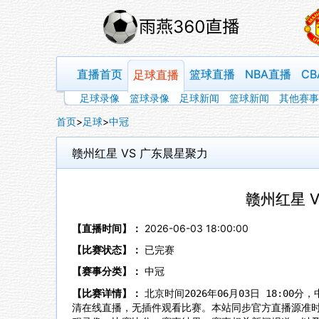
直播首页
篮球直播
NBA直播
C
足球直播
足球录像
篮球录像
足球新闻
篮球新闻
其他赛事
首页
>
足球
>
中冠
赣州红星 VS 广东晨星聚力
赣州红星 
【直播时间】：
2026-06-03 18:00:00
【比赛状态】：
已完赛
【赛事分类】：
中冠
【比赛详情】：
北京时间2026年06月03日 18:0
清在线直播，无插件观看比赛。本站同步官方直播源准