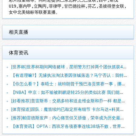
U19,塞内甲,立陶丙,菲律甲,甘巴德拉杯,芬乙,圣彼得堡女联,
女中北美锦标等联赛直播。
相关直播
体育资讯
[世界杯]世界杯期间网络赌球，昆明警方打掉两个团伙抓获42人
【有道理嘛?】无缘执法淘汰赛因张铖落选？马宁否认：我特别清楚
【你怎么看？】泰晤士：就特朗普干预巴洛贡禁赛一事，挪威足协准
【NBA】申京：如不输被鹈鹕逆转25分的类似比赛 我们能拿下
[好看推荐]普雷斯蒂：交易多特和送走维金斯和乔一样 都是出于
[体育报道]跟队：魔笛续约已敲定所有细节 卡尔马达+科莫托也
[推荐]帕雷德斯发声：内心痛苦但又骄傲，荣幸成为历史最佳阿根
【体育资讯】OPTA：西班牙各项赛事连续38场不败，世界杯夺