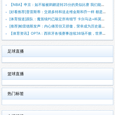
【NBA】申京：如不输被鹈鹕逆转25分的类似比赛 我们能拿下
[好看推荐]普雷斯蒂：交易多特和送走维金斯和乔一样 都是出于
[体育报道]跟队：魔笛续约已敲定所有细节 卡尔马达+科莫托也
[推荐]帕雷德斯发声：内心痛苦但又骄傲，荣幸成为历史最佳阿根
【体育资讯】OPTA：西班牙各项赛事连续38场不败，世界杯夺
足球直播
篮球直播
热门标签